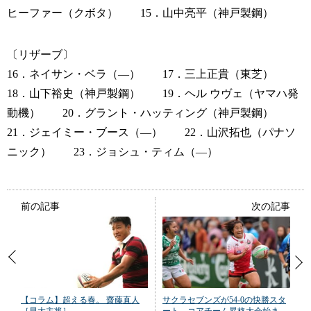
ヒーファー（クボタ） 15．山中亮平（神戸製鋼）
〔リザーブ〕
16．ネイサン・ベラ（―） 17．三上正貴（東芝）
18．山下裕史（神戸製鋼） 19．ヘル ウヴェ（ヤマハ発
動機） 20．グラント・ハッティング（神戸製鋼）
21．ジェイミー・ブース（―） 22．山沢拓也（パナソ
ニック） 23．ジョシュ・ティム（―）
前の記事
次の記事
【コラム】超える春。 齋藤直人
サクラセブンズが54-0の快勝スタ
［早大主将］