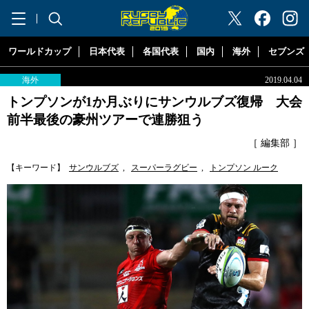
"ラグビーリパブリック"
ワールドカップ
日本代表
各国代表
国内
海外
セブンズ
海外
2019.04.04
トンプソンが1か月ぶりにサンウルブズ復帰 大会
前半最後の豪州ツアーで連勝狙う
［ 編集部 ］
【キーワード】
サンウルブズ
,
スーパーラグビー
,
トンプソン ルーク