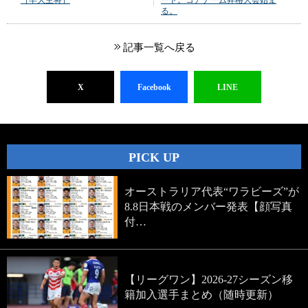
ート。コアチーム昇格大会始ま
る。
記事一覧へ戻る
X
Facebook
LINE
PICK UP
オーストラリア代表“ワラビーズ”が
8.8日本戦のメンバー発表【顔写真
付…
【リーグワン】2026-27シーズン移
籍加入選手まとめ（随時更新）