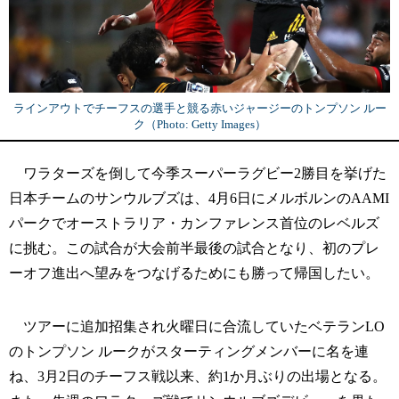
ラインアウトでチーフスの選手と競る赤いジャージーのトンプソン ルー
ク（Photo: Getty Images）
ワラターズを倒して今季スーパーラグビー2勝目を挙げた
日本チームのサンウルブズは、4月6日にメルボルンのAAMI
パークでオーストラリア・カンファレンス首位のレベルズ
に挑む。この試合が大会前半最後の試合となり、初のプレ
ーオフ進出へ望みをつなげるためにも勝って帰国したい。
ツアーに追加招集され火曜日に合流していたベテランLO
のトンプソン ルークがスターティングメンバーに名を連
ね、3月2日のチーフス戦以来、約1か月ぶりの出場となる。