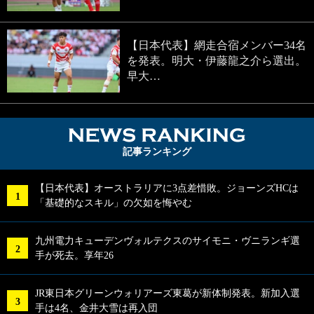
【日本代表】網走合宿メンバー34名
を発表。明大・伊藤龍之介ら選出。
早大…
NEWS RA
記事ランキング
【日本代表】オーストラリアに3点差惜敗。ジョーンズHCは
「基礎的なスキル」の欠如を悔やむ
九州電力キューデンヴォルテクスのサイモニ・ヴニランギ選
手が死去。享年26
JR東日本グリーンウォリアーズ東葛が新体制発表。新加入選
手は4名、金井大雪は再入団