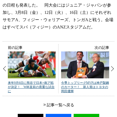
の日程も発表した。 同大会にはジュニア・ジャパンが参
加し、3月8日（金）、12日（火）、16日（土）にそれぞれ
サモアA、フィジー・ウォリアーズ、トンガAと戦う。会場
はすべてスバ（フィジー）のANZスタジアムだ。
前の記事
次の記事
来年9月6日に熊谷で日本×南ア戦
今季トップリーグMVPは神戸製鋼
が決定！ W杯直前の貴重な試合
のカーター！ 新人賞はトヨタの
に
岡田優輝
記事一覧へ戻る