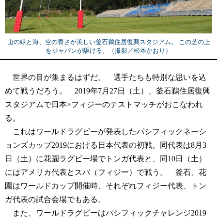
山の緑と海、空の青さが美しい釜石鵜住居復興スタジアム。 この芝の上
をジャパンが駆ける。（撮影／松本かおり）
世界の目が集まるはずだ。 選手たちも特別な思いを込
めて戦うだろう。 2019年7月27日（土）、釜石鵜住居復興
スタジアムで日本×フィジーのテストマッチがおこなわれ
る。
これはワールドラグビーが発表したパシフィックネーシ
ョンズカップ2019における日本代表の初戦。同代表は8月3
日（土）に花園ラグビー場でトンガ代表と、同10日（土）
にはアメリカ代表とスバ（フィジー）で戦う。 釜石、花
園はワールドカップ開催時、それぞれフィジー代表、トン
ガ代表の試合会場でもある。
また、ワールドラグビーはパシフィックチャレンジ2019