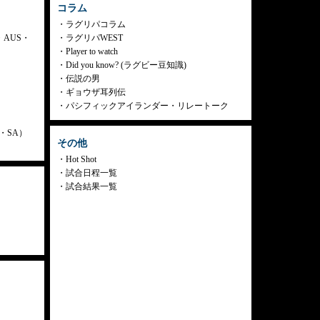
コラム
ラグリパコラム
・AUS・
ラグリパWEST
Player to watch
Did you know? (ラグビー豆知識)
伝説の男
ギョウザ耳列伝
パシフィックアイランダー・リレートーク
ly・SA）
その他
Hot Shot
試合日程一覧
試合結果一覧