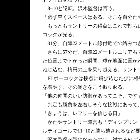
8−10と逆転。沢木監督は言う。
「必ず空くスペースはある。そこを自分た
もっともサントリーの得点はこれで打ち止
コックが光る。
31分、自陣22メートル線付近での絡み
さらに57分だ。自陣22メートルエリア右
た位置まで下がった瞬間。球が地面に置か
ねじ込む。楕円の上を乗り越える。サント
FLポーコックは接点に飛び込むたびに相
を増やす。その働きをこう振り返る。
「他の仲間のいい防御があってこそ、です
判定も勝負を左右しそうな接戦にあって、
「きょうは、レフリーを信じる日」
かたやサントリー陣営も「ディシプリン！
ルティゴールで11−10と勝ち越されるなど
沢木監督が気になったのは、対するFLポ