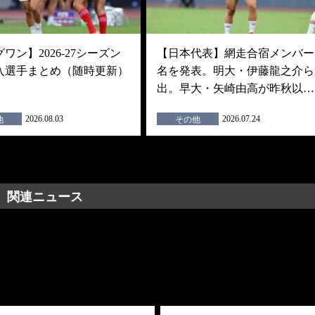
ワン】2026-27シーズン
【日本代表】網走合宿メンバー3
入選手まとめ（随時更新）
名を発表。明大・伊藤龍之介ら
出。早大・矢崎由高が昨秋以…
2026.08.03
2026.07.24
他
その他
関連ニュース