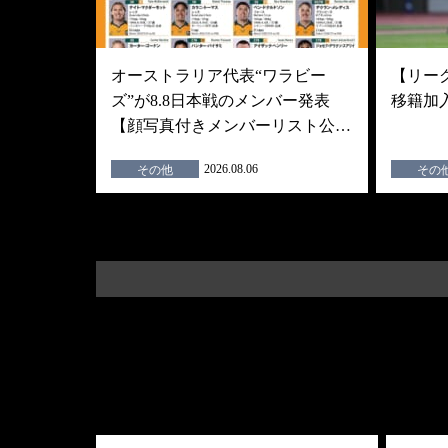
オーストラリア代表“ワラビー
【リーグ
ズ”が8.8日本戦のメンバー発表
移籍加
【顔写真付きメンバーリスト公…
2026.08.06
その他
その