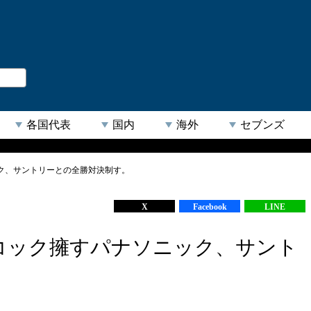
。
閉じる
各国代表
国内
海外
セブンズ
ク、サントリーとの全勝対決制す。
【人気キーワード】
X
Facebook
LINE
コック擁すパナソニック、サント
。