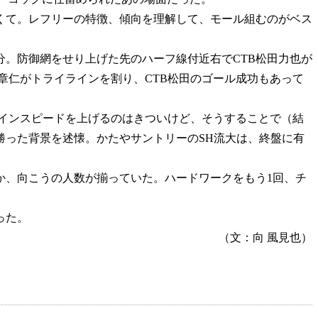
くて。レフリーの特徴、傾向を理解して、モール組むのがベス
分。防御網をせり上げた先のハーフ線付近右でCTB松田力也が
章仁がトライラインを割り、CTB松田のゴール成功もあって
インスピードを上げるのはきついけど、そうすることで（結
勝った背景を述懐。かたやサントリーのSH流大は、終盤に有
か、向こうの人数が揃っていた。ハードワークをもう1回、チ
った。
（文：向 風見也）