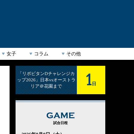
女子
コラム
その他
1
「リポビタンDチャレンジカ
ップ2026」日本vsオーストラ
日
リア＠花園まで
GAME
試合日程