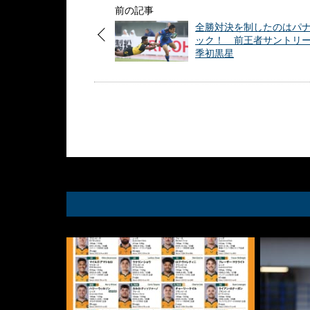
前の記事
全勝対決を制したのはパ
ック！ 前王者サントリ
季初黒星