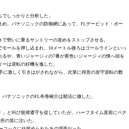
ちでしっかりと分析した」
め。パナソニックの防御網にあって、FLデービッド・ポー
つきで勢いに乗るサントリーの攻めをストップさせる。
でモールを押し込まれ、10メートル後ろはゴールラインといっ
れるや、青いジャージィの7番が黄色いジャージィの懐へ頭を
リーは逆転の好機を逸した。
手に激しく引きはがされながら、次第に得意の攻守逆転の数
」
パナソニックのFL布巻峻介は順法に徹した。
」と叫び規律遵守を促していたが、ハーフタイム直前にペナ
要所の笛に泣いた。
ーコックに仕留められたあの場面だった。