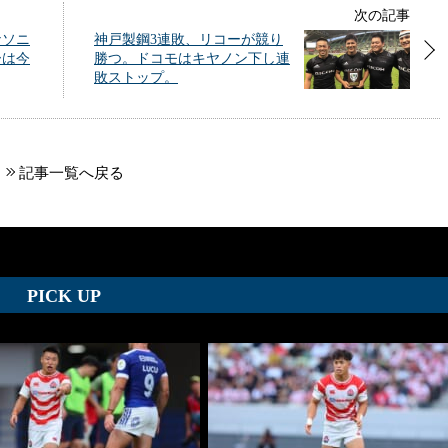
次の記事
ナソニ
神戸製鋼3連敗、リコーが競り
ーは今
勝つ。ドコモはキヤノン下し連
敗ストップ。
記事一覧へ戻る
PICK UP