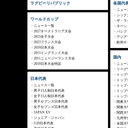
ラグビーリパブリック
各国代
ニュー
シック
ワールドカップ
ザ・ラ
ニュース一覧
ネーシ
2027オーストラリア大会
パシフ
2025女子大会
アジア
2023フランス大会
欧州チ
2019日本大会
2015イングランド大会
国内
2011ニュージーランド大会
2019日本大会特設
ニュー
リーグ
トップリ
日本代表
トップチ
ニュース一覧
トップイ
男子15人制日本代表
トップ
女子15人制日本代表
トップ
男子セブンズ日本代表
関東大
女子セブンズ日本代表
関東大
JAPAN XV
関西大
ジュニア・ジャパン
九州学
U20日本代表
全国大