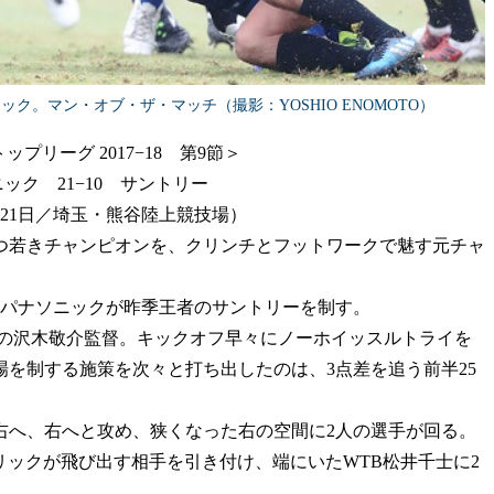
ク。マン・オブ・ザ・マッチ（撮影：YOSHIO ENOMOTO）
プリーグ 2017−18 第9節＞
ック 21−10 サントリー
0月21日／埼玉・熊谷陸上競技場）
若きチャンピオンを、クリンチとフットワークで魅す元チャ
パナソニックが昨季王者のサントリーを制す。
の沢木敬介監督。キックオフ早々にノーホイッスルトライを
を制する施策を次々と打ち出したのは、3点差を追う前半25
右へ、右へと攻め、狭くなった右の空間に2人の選手が回る。
ドリックが飛び出す相手を引き付け、端にいたWTB松井千士に2