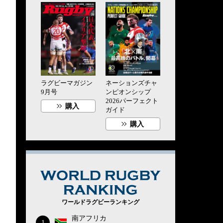
ラグビーマガジン
ネーションズチャ
9月号
ンピオンシップ
2026パーフェクト
購入
ガイド
購入
WORLD RUG
ワールドラグビーランキング
南アフリカ
1