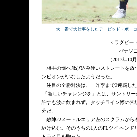
大一番で大仕事をしたデービッド・ポーコッ
＜ラグビートッ
パナソニ
（2017年1
相手の懐へ飛び込み硬いストレートを放つ
ンピオンがいなしたようだった。
注目の全勝対決は、一昨季まで3連覇した
「新しいチャレンジを」とは、サントリー
許すも波に飲まれず。タッチライン際の穴場
分だ。
敵陣22メートルエリア左のスクラムから
駆け込む。そのうちの1人のFLツイ へン
トライ目を贈った。