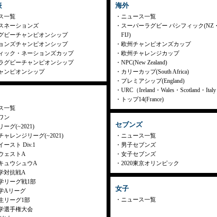
表
海外
ス一覧
ニュース一覧
スネーションズ
スーパーラグビー パシフィック(NZ
グビーチャンピオンシップ
FIJ)
ョンズチャンピオンシップ
欧州チャンピオンズカップ
ィック・ネーションズカップ
欧州チャレンジカップ
ラグビーチャンピオンシップ
NPC(New Zealand)
ャンピオンシップ
カリーカップ(South Africa)
プレミアシップ(England)
URC（Ireland・Wales・Scotland・Ita
トップ14(France)
ス一覧
ワン
セブンズ
ーグ(~2021)
ャレンジリーグ(~2021)
ニュース一覧
ースト Div.1
男子セブンズ
ウェストA
女子セブンズ
キュウシュウA
2020東京オリンピック
学対抗戦A
学リーグ戦1部
女子
学Aリーグ
ニュース一覧
生リーグ1部
学選手権大会