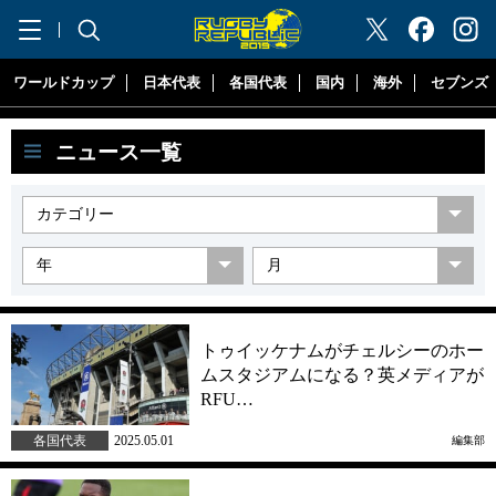
"ラグビーリパブリック"
ワールドカップ
日本代表
各国代表
国内
海外
セブンズ
ニュース一覧
トゥイッケナムがチェルシーのホー
ムスタジアムになる？英メディアが
RFU…
各国代表
2025.05.01
編集部