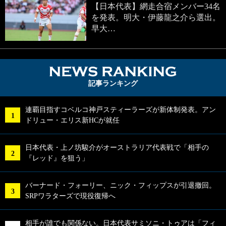
【日本代表】網走合宿メンバー34名
を発表。明大・伊藤龍之介ら選出。
早大…
NEWS RA
記事ランキング
連覇目指すコベルコ神戸スティーラーズが新体制発表。アン
ドリュー・エリス新HCが就任
日本代表・上ノ坊駿介がオーストラリア代表戦で「相手の
『レッド』を狙う」
バーナード・フォーリー、ニック・フィップスが引退撤回。
SRPワラターズで現役復帰へ
相手が誰でも関係ない。日本代表サミソニ・トゥアは「フィ