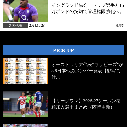
イングランド協会、トップ選手と16
万ポンドの契約で管理権限強化へ。
各国代表
2024.10.28
編集部
PICK UP
オーストラリア代表“ワラビーズ”が
8.8日本戦のメンバー発表【顔写真
付…
【リーグワン】2026-27シーズン移
籍加入選手まとめ（随時更新）