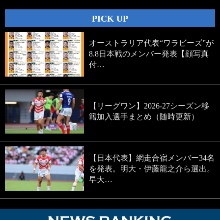
PICK UP
オーストラリア代表“ワラビーズ”が
8.8日本戦のメンバー発表【顔写真
付…
【リーグワン】2026-27シーズン移
籍加入選手まとめ（随時更新）
【日本代表】網走合宿メンバー34名
を発表。明大・伊藤龍之介ら選出。
早大…