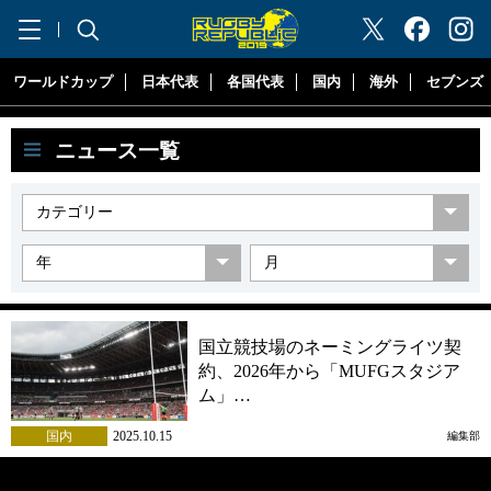
"ラグビーリパブリック"
ワールドカップ
日本代表
各国代表
国内
海外
セブンズ
ニュース一覧
国立競技場のネーミングライツ契
約、2026年から「MUFGスタジア
ム」…
国内
2025.10.15
編集部