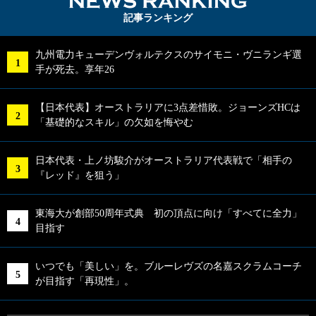
NEWS RA
記事ランキング
九州電力キューデンヴォルテクスのサイモニ・ヴニランギ選
手が死去。享年26
【日本代表】オーストラリアに3点差惜敗。ジョーンズHCは
「基礎的なスキル」の欠如を悔やむ
日本代表・上ノ坊駿介がオーストラリア代表戦で「相手の
『レッド』を狙う」
東海大が創部50周年式典 初の頂点に向け「すべてに全力」
目指す
いつでも「美しい」を。ブルーレヴズの名嘉スクラムコーチ
が目指す「再現性」。