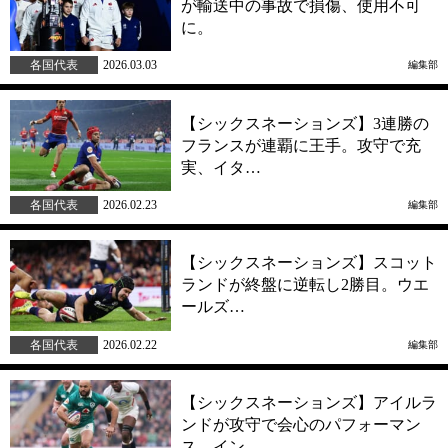
が輸送中の事故で損傷、使用不可
に。
各国代表
2026.03.03
編集部
【シックスネーションズ】3連勝の
フランスが連覇に王手。攻守で充
実、イタ…
各国代表
2026.02.23
編集部
【シックスネーションズ】スコット
ランドが終盤に逆転し2勝目。ウエ
ールズ…
各国代表
2026.02.22
編集部
【シックスネーションズ】アイルラ
ンドが攻守で会心のパフォーマン
ス。イン…