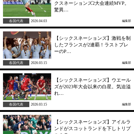
クスネーションズ2大会連続MVP。
驚異…
各国代表
2026.04.03
編集部
【シックスネーションズ】激戦を制
したフランスが2連覇！ラストプレ
ーのP…
各国代表
2026.03.15
編集部
【シックスネーションズ】ウエール
ズが2023年大会以来の白星。気迫溢
れ…
各国代表
2026.03.15
編集部
【シックスネーションズ】アイルラ
ンドがスコットランドを下しトリプ