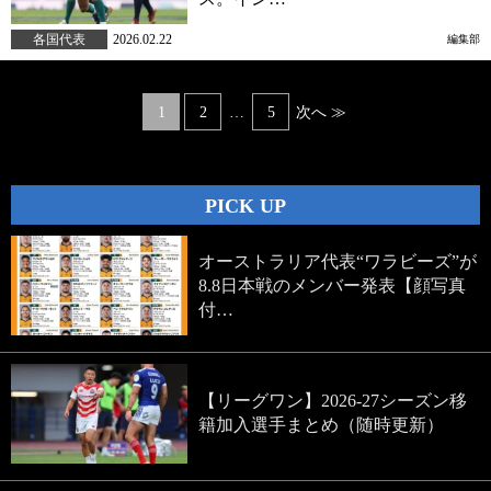
各国代表
2026.02.22
編集部
Posts
1
2
…
5
次へ ≫
navigation
PICK UP
オーストラリア代表“ワラビーズ”が
8.8日本戦のメンバー発表【顔写真
付…
【リーグワン】2026-27シーズン移
籍加入選手まとめ（随時更新）