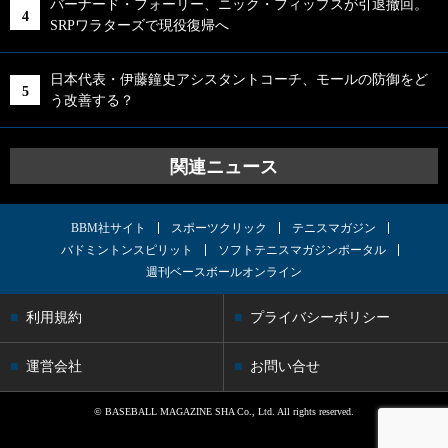
バーナード・フォーリー、ニック・フィップスが引退撤回。
SRPワラターズで現役復帰へ
日本代表・伊藤鐘史アシスタントコーチ、モールの防御をど
う改善する？
関連ニュース
BBM社サイト
スポーツクリック
テニスマガジン
バドミントンスピリット
ソフトテニスマガジンポータル
週刊ベースボールオンライン
利用規約
プライバシーポリシー
運営会社
お問い合せ
© BASEBALL MAGAZINE SHA Co., Ltd. All rights reserved.