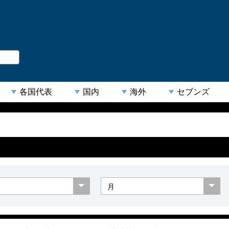
。
閉じる
各国代表
国内
海外
セブンズ
【人気キーワード】