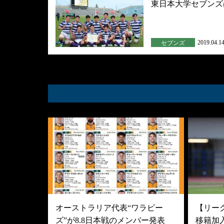
東日本大学セブンズ
2019.04.1
セブンズ
オーストラリア代表“ワラビー
【リーグ
ズ”が8.8日本戦のメンバー発表
移籍加