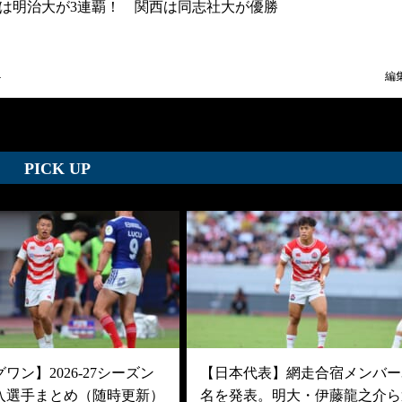
は明治大が3連覇！ 関西は同志社大が優勝
4
編
PICK UP
ワン】2026-27シーズン
【日本代表】網走合宿メンバー3
入選手まとめ（随時更新）
名を発表。明大・伊藤龍之介ら