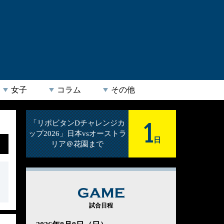
女子
コラム
その他
1
「リポビタンDチャレンジカ
ップ2026」日本vsオーストラ
日
リア＠花園まで
GAME
試合日程