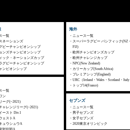
表
海外
ス一覧
ニュース一覧
スネーションズ
スーパーラグビー パシフィック(NZ
グビーチャンピオンシップ
FIJ)
ョンズチャンピオンシップ
欧州チャンピオンズカップ
ィック・ネーションズカップ
欧州チャレンジカップ
ラグビーチャンピオンシップ
NPC(New Zealand)
ャンピオンシップ
カリーカップ(South Africa)
プレミアシップ(England)
URC（Ireland・Wales・Scotland・Ita
トップ14(France)
ス一覧
ワン
セブンズ
ーグ(~2021)
ャレンジリーグ(~2021)
ニュース一覧
ースト Div.1
男子セブンズ
ウェストA
女子セブンズ
キュウシュウA
2020東京オリンピック
学対抗戦A