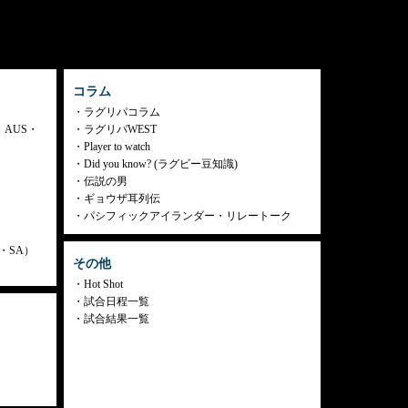
コラム
ラグリパコラム
・AUS・
ラグリパWEST
Player to watch
Did you know? (ラグビー豆知識)
伝説の男
ギョウザ耳列伝
パシフィックアイランダー・リレートーク
ly・SA）
その他
Hot Shot
試合日程一覧
試合結果一覧