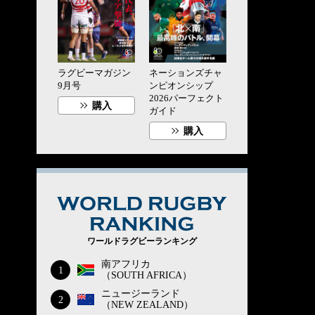
ラグビーマガジン
ネーションズチャ
9月号
ンピオンシップ
2026パーフェクト
購入
ガイド
購入
WORLD RUG
ワールドラグビーランキング
南アフリカ
1
（SOUTH AFRICA）
ニュージーランド
2
（NEW ZEALAND）