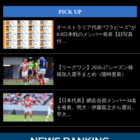
PICK UP
オーストラリア代表“ワラビーズ”が
8.8日本戦のメンバー発表【顔写真
付…
【リーグワン】2026-27シーズン移
籍加入選手まとめ（随時更新）
【日本代表】網走合宿メンバー34名
を発表。明大・伊藤龍之介ら選出。
早大…