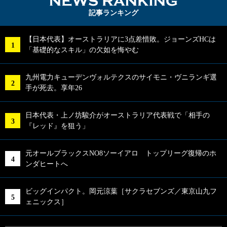
NEWS RA
記事ランキング
【日本代表】オーストラリアに3点差惜敗。ジョーンズHCは
「基礎的なスキル」の欠如を悔やむ
九州電力キューデンヴォルテクスのサイモニ・ヴニランギ選
手が死去。享年26
日本代表・上ノ坊駿介がオーストラリア代表戦で「相手の
『レッド』を狙う」
元オールブラックスNO8ソーイアロ トップリーグ復帰のホ
ンダヒートへ
ビッグインパクト。岡元涼葉［サクラセブンズ／東京山九フ
ェニックス］