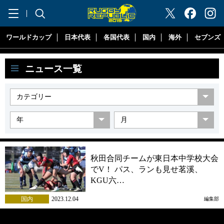
"ラグビーリパブリック"
ワールドカップ
日本代表
各国代表
国内
海外
セブンズ
ニュース一覧
秋田合同チームが東日本中学校大会
でV！ パス、ランも見せ茗溪、
KGU六…
国内
2023.12.04
編集部