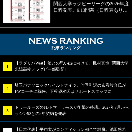
関西大学ラグビーリーグの2026年度
日程発表。9.13開幕（日程表あり…
NEWS RA
記事ランキング
【ラグリパWest】娘との思い出に向けて。梶村真也 [関西大学
北陽高校／ラグビー部監督]
埼玉パナソニックワイルドナイツ、昨季引退の布巻峻介氏が
FWコーチに就任。下釜優次氏はサポートスタッフに
トゥールーズのFBトマ・ラモスが衝撃の移籍。2027年7月から
ラシン92との3年契約を発表
【日本代表】平翔太がコンディション都合で離脱。池田悠希