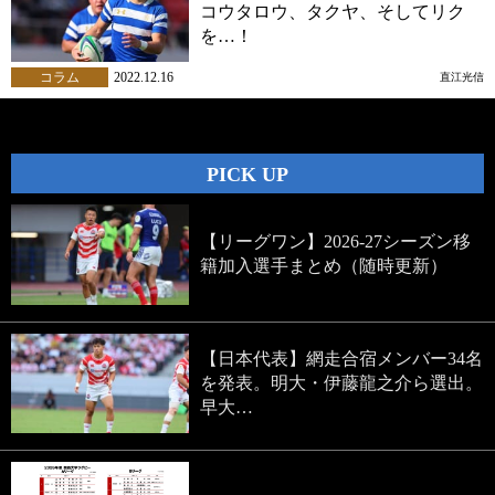
コウタロウ、タクヤ、そしてリク
を…！
コラム
2022.12.16
直江光信
PICK UP
【リーグワン】2026-27シーズン移
籍加入選手まとめ（随時更新）
【日本代表】網走合宿メンバー34名
を発表。明大・伊藤龍之介ら選出。
早大…