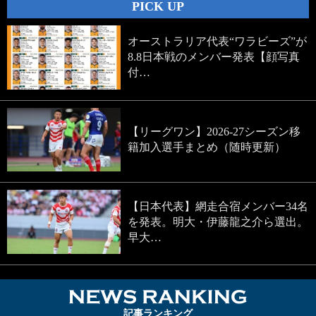
PICK UP
オーストラリア代表“ワラビーズ”が
8.8日本戦のメンバー発表【顔写真
付…
【リーグワン】2026-27シーズン移
籍加入選手まとめ（随時更新）
【日本代表】網走合宿メンバー34名
を発表。明大・伊藤龍之介ら選出。
早大…
NEWS RA
記事ランキング