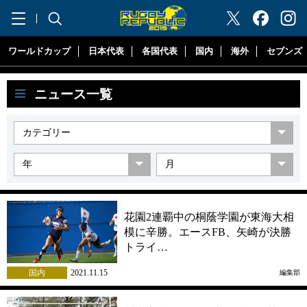
"ラグビーリパブリック"
ワールドカップ
日本代表
各国代表
国内
海外
セブンズ
ニュース一覧
花園2連覇中の桐蔭学園が東海大相
模に辛勝。エースFB、矢崎が決勝
トライ…
国内
2021.11.15
編集部