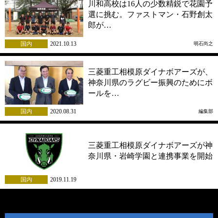
川和高校は16人の少数精鋭で花園予
選に挑む。ファストマン・石野創太
郎が…
国内
2021.10.13
明石尚之
三菱重工相模原ダイナボアーズが、
神奈川県のラグビー振興のためにボ
ールを…
国内
2020.08.31
編集部
三菱重工相模原ダイナボアーズが神
奈川県・岩崎学園と連携事業を開始
国内
2019.11.19