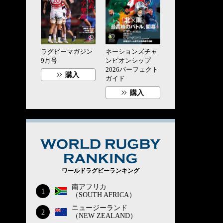
ラグビーマガジン
ネーションズチャ
9月号
ンピオンシップ
2026パーフェクト
購入
ガイド
購入
WORLD RUG
ワールドラグビーランキング
南アフリカ
1
（SOUTH AFRICA）
ニュージーランド
2
（NEW ZEALAND）