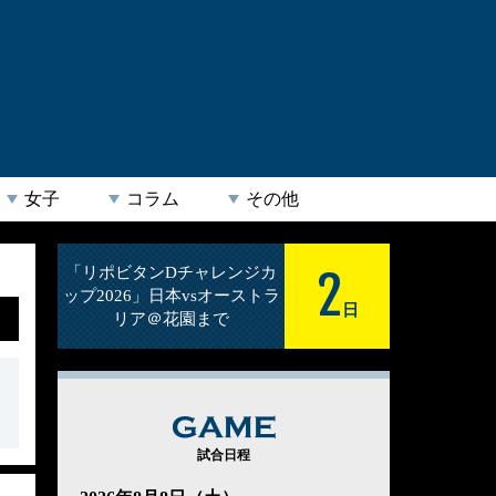
女子
コラム
その他
2
「リポビタンDチャレンジカ
ップ2026」日本vsオーストラ
日
リア＠花園まで
GAME
試合日程