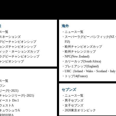
表
海外
ス一覧
ニュース一覧
スネーションズ
スーパーラグビー パシフィック(NZ
グビーチャンピオンシップ
FIJ)
ョンズチャンピオンシップ
欧州チャンピオンズカップ
ィック・ネーションズカップ
欧州チャレンジカップ
ラグビーチャンピオンシップ
NPC(New Zealand)
ャンピオンシップ
カリーカップ(South Africa)
プレミアシップ(England)
URC（Ireland・Wales・Scotland・Ita
トップ14(France)
ス一覧
ワン
セブンズ
ーグ(~2021)
ャレンジリーグ(~2021)
ニュース一覧
ースト Div.1
男子セブンズ
ウェストA
女子セブンズ
キュウシュウA
2020東京オリンピック
学対抗戦A