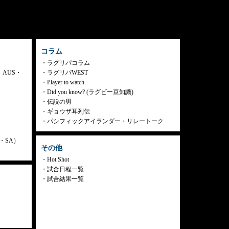
コラム
ラグリパコラム
・AUS・
ラグリパWEST
Player to watch
Did you know? (ラグビー豆知識)
伝説の男
ギョウザ耳列伝
パシフィックアイランダー・リレートーク
ly・SA）
その他
Hot Shot
試合日程一覧
試合結果一覧