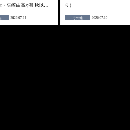
大・矢崎由高が昨秋以…
り）
2026.07.24
2026.07.19
他
その他