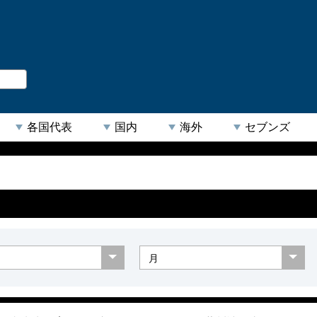
。
閉じる
各国代表
国内
海外
セブンズ
【人気キーワード】