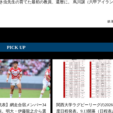
】泣き虫先生の育てた最初の教員、還暦に。 蔦川譲（六甲アイラ
1
鎮 
PICK UP
代表】網走合宿メンバー34
関西大学ラグビーリーグの202
表。明大・伊藤龍之介ら選
度日程発表。9.13開幕（日程表