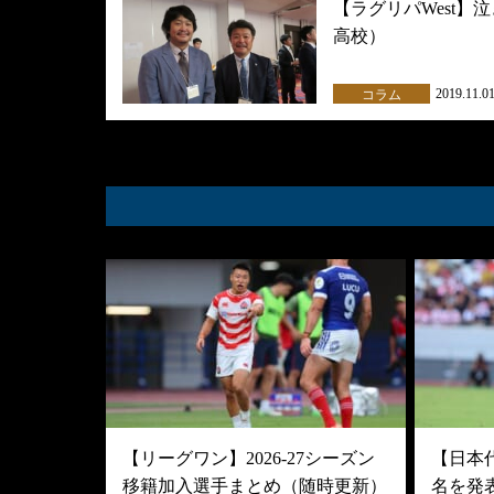
【ラグリパWest
高校）
2019.11.0
コラム
【リーグワン】2026-27シーズン
【日本
移籍加入選手まとめ（随時更新）
名を発