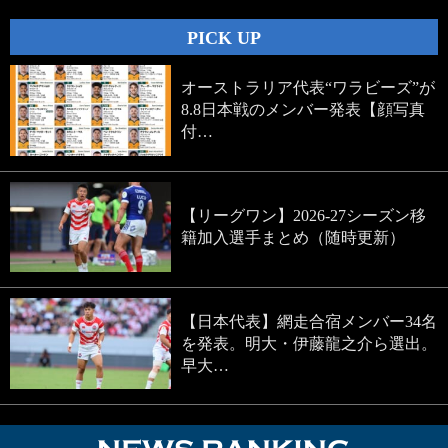
PICK UP
オーストラリア代表“ワラビーズ”が
8.8日本戦のメンバー発表【顔写真
付…
【リーグワン】2026-27シーズン移
籍加入選手まとめ（随時更新）
【日本代表】網走合宿メンバー34名
を発表。明大・伊藤龍之介ら選出。
早大…