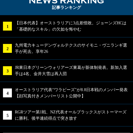
NEWS RA
記事ランキング
【日本代表】オーストラリアに3点差惜敗。ジョーンズHCは
「基礎的なスキル」の欠如を悔やむ
九州電力キューデンヴォルテクスのサイモニ・ヴニランギ選
手が死去。享年26
JR東日本グリーンウォリアーズ東葛が新体制発表。新加入選
手は4名、金井大雪は再入団
オーストラリア代表“ワラビーズ”が8.8日本戦のメンバー発表
【顔写真付きメンバーリスト公開中】
RGRツアー第1戦、NZ代表オールブラックスがストーマーズ
に勝利。後半連続得点で突き放す