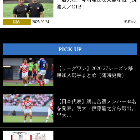
波大／CTB］
国内
2025.09.24
明石尚之
PICK UP
【リーグワン】2026-27シーズン移
籍加入選手まとめ（随時更新）
【日本代表】網走合宿メンバー34名
を発表。明大・伊藤龍之介ら選出。
早大…