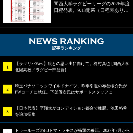
関西大学ラグビーリーグの2026年度
日程発表。9.13開幕（日程表あり…
NEWS RA
記事ランキング
【ラグリパWest】娘との思い出に向けて。梶村真也 [関西大学
北陽高校／ラグビー部監督]
埼玉パナソニックワイルドナイツ、昨季引退の布巻峻介氏が
FWコーチに就任。下釜優次氏はサポートスタッフに
【日本代表】平翔太がコンディション都合で離脱。池田悠希
を追加招集
トゥールーズのFBトマ・ラモスが衝撃の移籍。2027年7月から