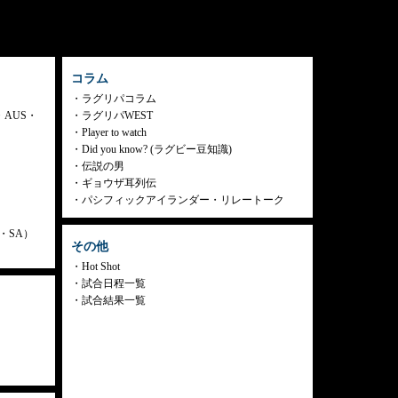
コラム
ラグリパコラム
・AUS・
ラグリパWEST
Player to watch
Did you know? (ラグビー豆知識)
伝説の男
ギョウザ耳列伝
パシフィックアイランダー・リレートーク
ly・SA）
その他
Hot Shot
試合日程一覧
試合結果一覧