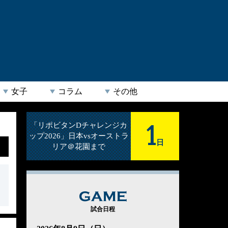
女子
コラム
その他
1
「リポビタンDチャレンジカ
ップ2026」日本vsオーストラ
日
リア＠花園まで
GAME
試合日程