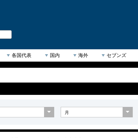
。
閉じる
各国代表
国内
海外
セブンズ
【人気キーワード】