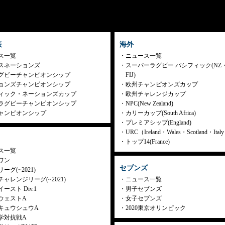
表
海外
ス一覧
ニュース一覧
スネーションズ
スーパーラグビー パシフィック(NZ
グビーチャンピオンシップ
FIJ)
ョンズチャンピオンシップ
欧州チャンピオンズカップ
ィック・ネーションズカップ
欧州チャレンジカップ
ラグビーチャンピオンシップ
NPC(New Zealand)
ャンピオンシップ
カリーカップ(South Africa)
プレミアシップ(England)
URC（Ireland・Wales・Scotland・Ita
トップ14(France)
ス一覧
ワン
セブンズ
ーグ(~2021)
ャレンジリーグ(~2021)
ニュース一覧
ースト Div.1
男子セブンズ
ウェストA
女子セブンズ
キュウシュウA
2020東京オリンピック
学対抗戦A