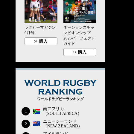
ラグビーマガジン
ネーションズチャ
9月号
ンピオンシップ
2026パーフェクト
購入
ガイド
購入
WORLD RUG
ワールドラグビーランキング
南アフリカ
1
（SOUTH AFRICA）
ニュージーランド
2
（NEW ZEALAND）
アイルランド