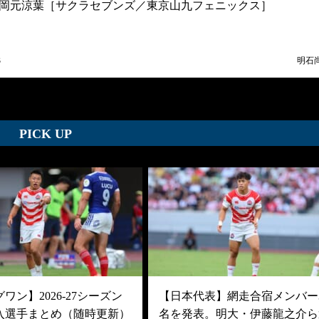
岡元涼葉［サクラセブンズ／東京山九フェニックス］
3
明石
PICK UP
ワン】2026-27シーズン
【日本代表】網走合宿メンバー3
入選手まとめ（随時更新）
名を発表。明大・伊藤龍之介ら