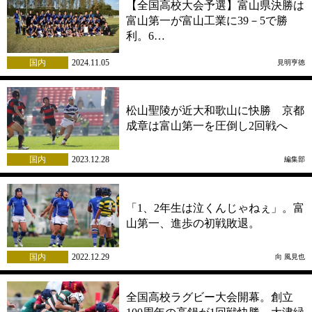
【全国高校大会予選】富山県決勝は
富山第一が富山工業に39－5で勝
利。6…
国内
2024.11.05
見明亨徳
松山聖陵が近大和歌山に快勝 京都
成章は富山第一を圧倒し2回戦へ
国内
2023.12.28
編集部
「1、2年生は泣くんじゃねぇ」。富
山第一、進歩の初戦敗退。
国内
2022.12.29
向 風見也
全国高校ラグビー大会開幕。創立