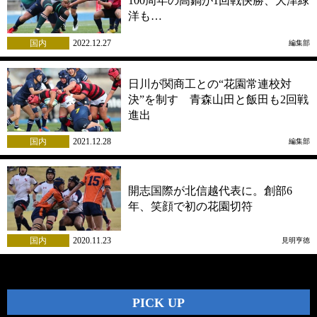
100周年の高鍋が1回戦快勝、大津緑
洋も…
国内
2022.12.27
編集部
日川が関商工との“花園常連校対
決”を制す 青森山田と飯田も2回戦
進出
国内
2021.12.28
編集部
開志国際が北信越代表に。創部6
年、笑顔で初の花園切符
国内
2020.11.23
見明亨徳
PICK UP