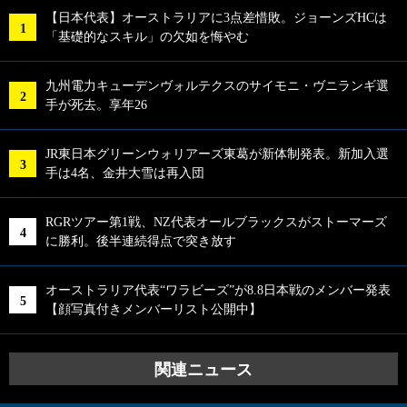
【日本代表】オーストラリアに3点差惜敗。ジョーンズHCは
「基礎的なスキル」の欠如を悔やむ
九州電力キューデンヴォルテクスのサイモニ・ヴニランギ選
手が死去。享年26
JR東日本グリーンウォリアーズ東葛が新体制発表。新加入選
手は4名、金井大雪は再入団
RGRツアー第1戦、NZ代表オールブラックスがストーマーズ
に勝利。後半連続得点で突き放す
オーストラリア代表“ワラビーズ”が8.8日本戦のメンバー発表
【顔写真付きメンバーリスト公開中】
関連ニュース