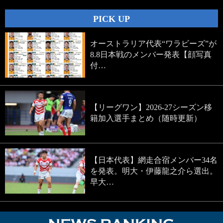
PICK UP
オーストラリア代表“ワラビーズ”が
8.8日本戦のメンバー発表【顔写真
付…
【リーグワン】2026-27シーズン移
籍加入選手まとめ（随時更新）
【日本代表】網走合宿メンバー34名
を発表。明大・伊藤龍之介ら選出。
早大…