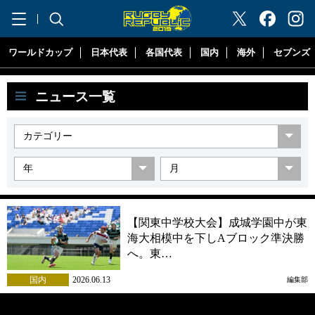
"ラグビーリパブリック"
ワールドカップ
日本代表
各国代表
国内
海外
セブンズ
ニュース一覧
【関東中学校大会】成城学園中が東
海大相模中を下しAブロック準決勝
へ。東…
国内
2026.06.13
編集部