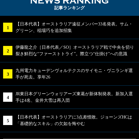
NEWS RA
記事ランキング
【日本代表】オーストラリア遠征メンバー33名発表。サム・
グリーン、稲場巧を追加招集
伊藤龍之介［日本代表／SO］オーストラリア戦で中央を切り
裂き鮮烈な“ファーストトライ”。際立つ“仕掛け”への意識
九州電力キューデンヴォルテクスのサイモニ・ヴニランギ選
手が死去。享年26
JR東日本グリーンウォリアーズ東葛が新体制発表。新加入選
手は4名、金井大雪は再入団
【日本代表】オーストラリアに3点差惜敗。ジョーンズHCは
「基礎的なスキル」の欠如を悔やむ