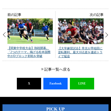
前の記事
次の記事
【関東中学校大会】熱戦開幕。
【大学練習試合】帝京が早稲田に
「2つのテーマ」掲げる松本国際
逆転勝利。最大18点差を連続トラ
中がDブロック初戦を突破
イで猛追
記事一覧へ戻る
X
Facebook
LINE
PICK UP