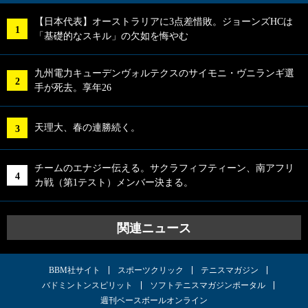
【日本代表】オーストラリアに3点差惜敗。ジョーンズHCは
「基礎的なスキル」の欠如を悔やむ
九州電力キューデンヴォルテクスのサイモニ・ヴニランギ選
手が死去。享年26
天理大、春の連勝続く。
チームのエナジー伝える。サクラフィフティーン、南アフリ
カ戦（第1テスト）メンバー決まる。
関連ニュース
BBM社サイト
スポーツクリック
テニスマガジン
バドミントンスピリット
ソフトテニスマガジンポータル
週刊ベースボールオンライン