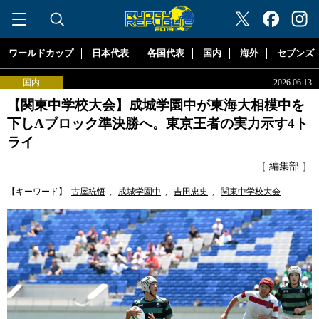
"ラグビーリパブリック"
ワールドカップ
日本代表
各国代表
国内
海外
セブンズ
国内
2026.06.13
【関東中学校大会】成城学園中が東海大相模中を
下しAブロック準決勝へ。東京王者の実力示す4ト
ライ
［ 編集部 ］
【キーワード】
古屋統悟
,
成城学園中
,
吉田忠史
,
関東中学校大会