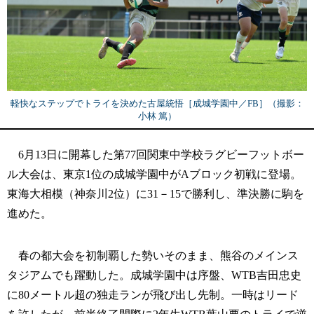
軽快なステップでトライを決めた古屋統悟［成城学園中／FB］（撮影：
小林 篤）
6月13日に開幕した第77回関東中学校ラグビーフットボー
ル大会は、東京1位の成城学園中がAブロック初戦に登場。
東海大相模（神奈川2位）に31－15で勝利し、準決勝に駒を
進めた。
春の都大会を初制覇した勢いそのまま、熊谷のメインス
タジアムでも躍動した。成城学園中は序盤、WTB吉田忠史
に80メートル超の独走ランが飛び出し先制。一時はリード