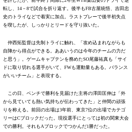
を許したが、前半終了間際に2年生WTB葉山要のトライで逆
転し、14－8で試合を折り返す。後半もFB古屋統悟、吉田忠
史のトライなどで着実に加点。ラストプレーで後半初失点
を喫したが、しっかりとリードを守り抜いた。
仲西拓監督は先制トライに触れ、「攻め込まれながらも
自陣から得点ができる。ああいうのは今年のチームの力だ
と思う」。ゲームキャプテンを務めたSO尾藤祐真も「サイ
ドに取り切れる選手がいて、FWも運動量もある。バランス
がいいチーム」と表現する。
この日、ベンチで勝利を見届けた主将の澤田匡伸は「外
から見ていても熱い気持ちが伝わってきた」と仲間の頑張
りを称える。前回の出場は3年前、東京7位の出場でカテゴ
リーはCブロックだった。現役選手にとっては初の関東大会
での勝利。それもAブロックでつかんだ1勝だった。