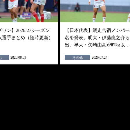
ワン】2026-27シーズン
【日本代表】網走合宿メンバー3
入選手まとめ（随時更新）
名を発表。明大・伊藤龍之介ら
出。早大・矢崎由高が昨秋以…
2026.08.03
2026.07.24
他
その他