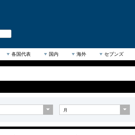
。
閉じる
各国代表
国内
海外
セブンズ
【人気キーワード】