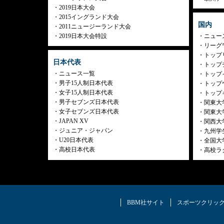
2019日本大会
2015イングランド大会
国内
2011ニュージーランド大会
2019日本大会特設
ニュー
リーグ
トップリ
日本代表
トップチ
ニュース一覧
トップイ
男子15人制日本代表
トップ
女子15人制日本代表
トップ
男子セブンズ日本代表
関東大
女子セブンズ日本代表
関東大
JAPAN XV
関西大
ジュニア・ジャパン
九州学
U20日本代表
全国大
高校日本代表
高校ラ
BBM社サイト
スポーツクリッ