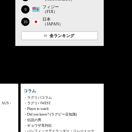
フィジー
9
（FIJI）
日本
10
（JAPAN）
全ランキング
コラム
ラグリパコラム
・AUS・
ラグリパWEST
Player to watch
Did you know? (ラグビー豆知識)
伝説の男
ギョウザ耳列伝
パシフィックアイランダー・リレートーク