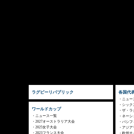
ラグビーリパブリック
各国代
ニュー
シック
ワールドカップ
ザ・ラ
ニュース一覧
ネーシ
2027オーストラリア大会
パシフ
2025女子大会
アジア
2023フランス大会
欧州チ