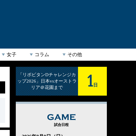
女子
コラム
その他
1
「リポビタンDチャレンジカ
ップ2026」日本vsオーストラ
日
リア＠花園まで
GAME
試合日程