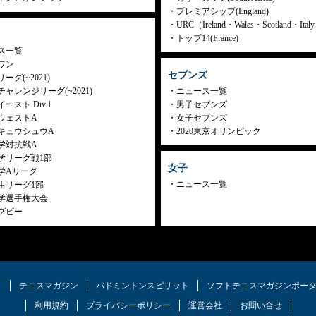
プレミアシップ(England)
URC（Ireland・Wales・Scotland・Ita
トップ14(France)
ス一覧
ワン
セブンズ
ーグ(~2021)
ャレンジリーグ(~2021)
ニュース一覧
ースト Div.1
男子セブンズ
ウェストA
女子セブンズ
キュウシュウA
2020東京オリンピック
学対抗戦A
学リーグ戦1部
女子
学Aリーグ
ニュース一覧
生リーグ1部
学選手権大会
グビー
ク
テニスマガジン
バドミントンスピリット
ソフトテニスマガジンポー
利用規約
プライバシーポリシー
運営会社
お問い合せ