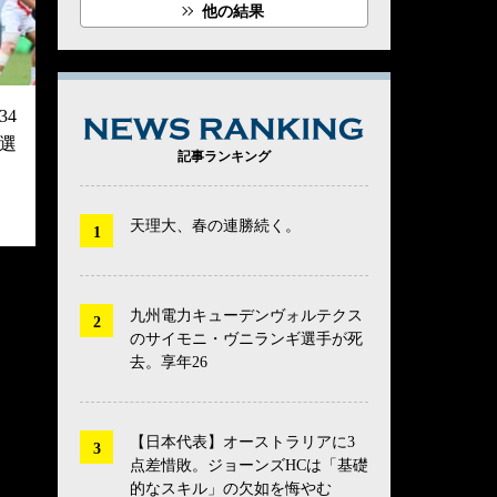
他の結果
4
NEWS RANK
選
記事ランキング
天理大、春の連勝続く。
九州電力キューデンヴォルテクス
のサイモニ・ヴニランギ選手が死
去。享年26
【日本代表】オーストラリアに3
点差惜敗。ジョーンズHCは「基礎
的なスキル」の欠如を悔やむ