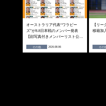
オーストラリア代表“ワラビー
【リーグ
ズ”が8.8日本戦のメンバー発表
移籍加
【顔写真付きメンバーリスト公…
2026.08.06
その他
その