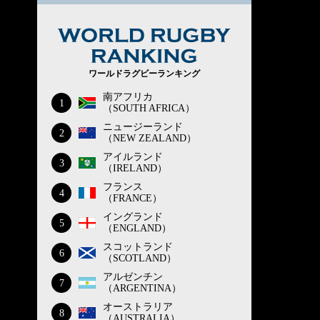
WORLD RUG
ワールドラグビーランキング
南アフリカ
1
（SOUTH AFRICA）
ニュージーランド
2
（NEW ZEALAND）
アイルランド
3
（IRELAND）
フランス
4
（FRANCE）
イングランド
5
（ENGLAND）
スコットランド
6
（SCOTLAND）
アルゼンチン
7
（ARGENTINA）
オーストラリア
8
（AUSTRALIA）