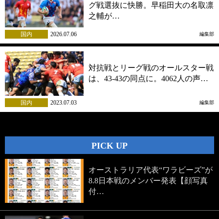
グ戦選抜に快勝。早稲田大の名取凛
之輔が…
国内
2026.07.06
編集部
対抗戦とリーグ戦のオールスター戦
は、43-43の同点に。4062人の声…
国内
2023.07.03
編集部
PICK UP
オーストラリア代表“ワラビーズ”が
8.8日本戦のメンバー発表【顔写真
付…