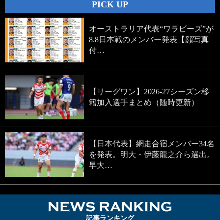
PICK UP
オーストラリア代表“ワラビーズ”が
8.8日本戦のメンバー発表【顔写真
付…
【リーグワン】2026-27シーズン移
籍加入選手まとめ（随時更新）
【日本代表】網走合宿メンバー34名
を発表。明大・伊藤龍之介ら選出。
早大…
NEWS RA
記事ランキング