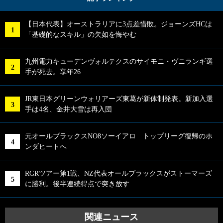
【日本代表】オーストラリアに3点差惜敗。ジョーンズHCは
「基礎的なスキル」の欠如を悔やむ
九州電力キューデンヴォルテクスのサイモニ・ヴニランギ選
手が死去。享年26
JR東日本グリーンウォリアーズ東葛が新体制発表。新加入選
手は4名、金井大雪は再入団
元オールブラックスNO8ソーイアロ トップリーグ復帰のホ
ンダヒートへ
RGRツアー第1戦、NZ代表オールブラックスがストーマーズ
に勝利。後半連続得点で突き放す
関連ニュース