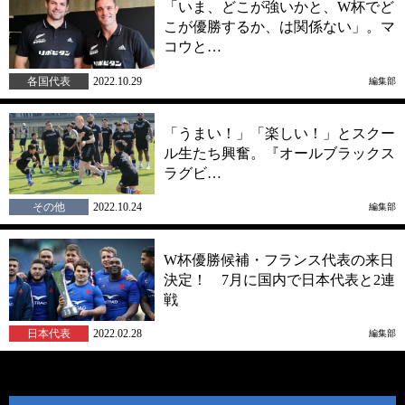
「いま、どこが強いかと、W杯でど
こが優勝するか、は関係ない」。マ
コウと…
各国代表
2022.10.29
編集部
「うまい！」「楽しい！」とスクー
ル生たち興奮。『オールブラックス
ラグビ…
その他
2022.10.24
編集部
W杯優勝候補・フランス代表の来日
決定！ 7月に国内で日本代表と2連
戦
日本代表
2022.02.28
編集部