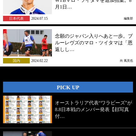
WTBマロ・ツイタマを追加招集。8
月1日…
日本代表
2024.07.15
編集部
念願のジャパン入りへあと一歩。ブ
ルーレヴズのマロ・ツイタマは「恩
返しし…
国内
2024.02.22
向 風見也
PICK UP
オーストラリア代表“ワラビーズ”が
8.8日本戦のメンバー発表【顔写真
付…