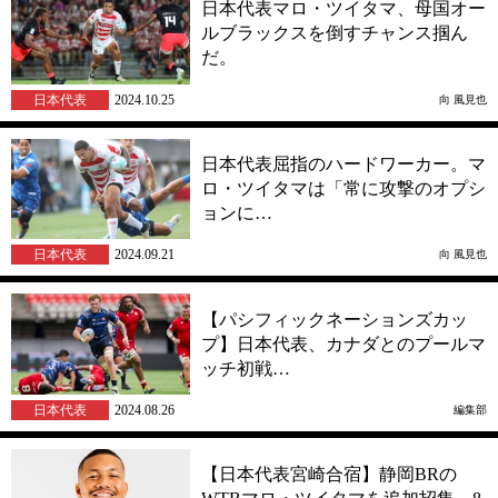
日本代表マロ・ツイタマ、母国オー
ルブラックスを倒すチャンス掴ん
だ。
日本代表
2024.10.25
向 風見也
日本代表屈指のハードワーカー。マ
ロ・ツイタマは「常に攻撃のオプシ
ョンに…
日本代表
2024.09.21
向 風見也
【パシフィックネーションズカッ
プ】日本代表、カナダとのプールマ
ッチ初戦…
日本代表
2024.08.26
編集部
【日本代表宮崎合宿】静岡BRの