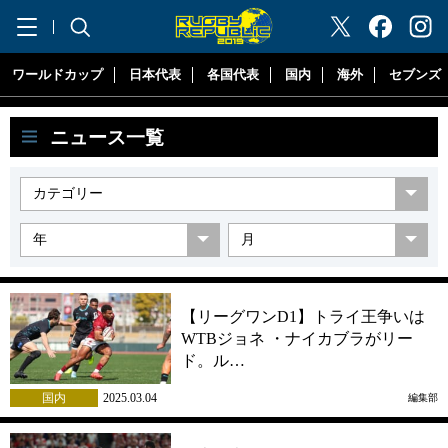
"ラグビーリパブリック"
ワールドカップ
日本代表
各国代表
国内
海外
セブンズ
ニュース一覧
【リーグワンD1】トライ王争いは
WTBジョネ ・ナイカブラがリー
ド。ル…
国内
2025.03.04
編集部