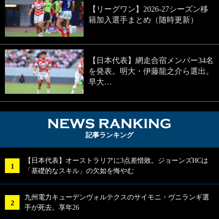
【リーグワン】2026-27シーズン移
籍加入選手まとめ（随時更新）
【日本代表】網走合宿メンバー34名
を発表。明大・伊藤龍之介ら選出。
早大…
NEWS RA
記事ランキング
【日本代表】オーストラリアに3点差惜敗。ジョーンズHCは
「基礎的なスキル」の欠如を悔やむ
九州電力キューデンヴォルテクスのサイモニ・ヴニランギ選
手が死去。享年26