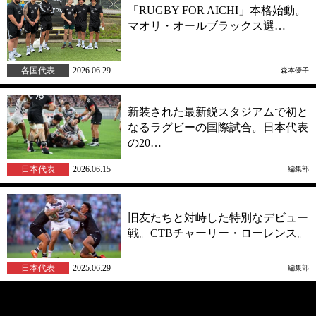
「RUGBY FOR AICHI」本格始動。
マオリ・オールブラックス選…
各国代表
2026.06.29
森本優子
新装された最新鋭スタジアムで初と
なるラグビーの国際試合。日本代表
の20…
日本代表
2026.06.15
編集部
旧友たちと対峙した特別なデビュー
戦。CTBチャーリー・ローレンス。
日本代表
2025.06.29
編集部