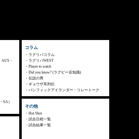
コラム
ラグリパコラム
・AUS・
ラグリパWEST
Player to watch
Did you know? (ラグビー豆知識)
伝説の男
ギョウザ耳列伝
パシフィックアイランダー・リレートーク
ly・SA）
その他
Hot Shot
試合日程一覧
試合結果一覧