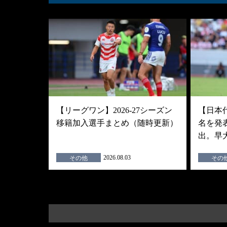
【リーグワン】2026-27シーズン
【日本
移籍加入選手まとめ（随時更新）
名を発
出。早
2026.08.03
その他
その