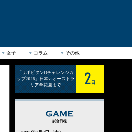
女子
コラム
その他
2
「リポビタンDチャレンジカ
ップ2026」日本vsオーストラ
日
リア＠花園まで
GAME
試合日程