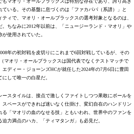
もマオリ・オールブラックスは特別な存在であり、誇り高き
れている。その基盤に息づくのは「ファカパパ（系譜）」と
ィティで、マオリ・オールブラックスの選考対象となるのは、
。ちなみに2012年以前は、「ニュージーランド・マオリ」や
称が使用されていた。
08年の初対戦を皮切りにこれまで6回対戦しているが、その
対戦（マオリ・オールブラックスは国代表でなくテストマッチで
エディー・ジョーンズHCが就任した2024年の7月6日に豊田
めてにして唯一の白星だ。
ースタイルは、接点で激しくファイトしつつ果敢にボールを
。スペースができれば迷いなく仕掛け、変幻自在のハンドリン
れる「マオリの血のなせる技」ともいわれ、世界中のファンを
る迫力満点のハカ、「ティマタンガ」も必見だ。