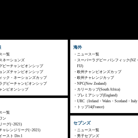
表
海外
ス一覧
ニュース一覧
スネーションズ
スーパーラグビー パシフィック(NZ
グビーチャンピオンシップ
FIJ)
ョンズチャンピオンシップ
欧州チャンピオンズカップ
ィック・ネーションズカップ
欧州チャレンジカップ
ラグビーチャンピオンシップ
NPC(New Zealand)
ャンピオンシップ
カリーカップ(South Africa)
プレミアシップ(England)
URC（Ireland・Wales・Scotland・Ita
トップ14(France)
ス一覧
ワン
セブンズ
ーグ(~2021)
ャレンジリーグ(~2021)
ニュース一覧
ースト Div.1
男子セブンズ