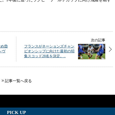
。
次の記事
すめ㉝
フランスがネーションズチャン
レヴ
ピオンシップに向けた最初の招
集スコッド28名を決定。..
記事一覧へ戻る
PICK UP