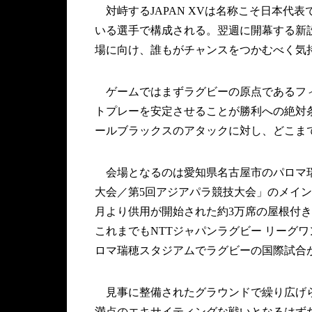
対峙するJAPAN XVは名称こそ日本代
いる選手で構成される。翌週に開幕する新設
場に向け、誰もがチャンスをつかむべく気
ゲームではまずラグビーの原点であるフィ
トプレーを安定させることが勝利への絶対
ールブラックスのアタックに対し、どこま
会場となるのは愛知県名古屋市のパロマ瑞穂
大会／第5回アジアパラ競技大会」のメイン
月より供用が開始された約3万席の屋根付
これまでもNTTジャパンラグビー リーグ
ロマ瑞穂スタジアムでラグビーの国際試合
見事に整備されたグラウンドで繰り広げられ
満点のエキサイティングな戦いとなるはず