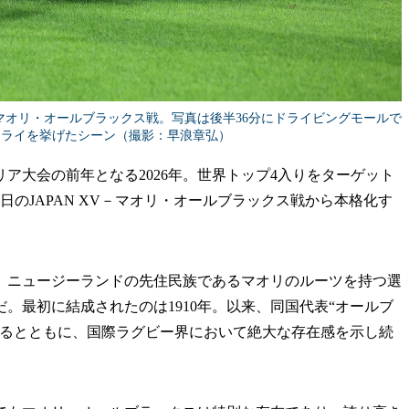
XV対マオリ・オールブラックス戦。写真は後半36分にドライビングモールで
トライを挙げたシーン（撮影：早浪章弘）
リア大会の前年となる2026年。世界トップ4入りをターゲット
日のJAPAN XV－マオリ・オールブラックス戦から本格化す
ニュージーランドの先住民族であるマオリのルーツを持つ選
。最初に結成されたのは1910年。以来、同国代表“オールブ
するとともに、国際ラグビー界において絶大な存在感を示し続