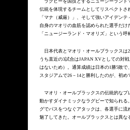
ラグビーを国技とするニュージーランドで
伝統を体現するチームとしてリスペクトさ
「マナ（威厳）」、そして強いアイデンテ
自身のマオリの血筋を認められた選手だけだ
「ニュージーランド・マオリズ」という呼
日本代表とマオリ・オールブラックスは20
うち直近の3試合はJAPAN XVとしての
はないため）。通算成績は日本の1勝5敗で、
スタジアムで26－14と勝利したのが、初
マオリ・オールブラックスの伝統的なプレ
動かすダイナミックなラグビーで知られる
グでパスをつなぐアタックは、各選手に流
魅了してきた。オールブラックスとは異な