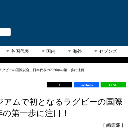
。
閉じる
各国代表
国内
海外
セブンズ
グビーの国際試合。日本代表の2026年の第一歩に注目！
【人気キーワード】
X
Facebook
LINE
ジアムで初となるラグビーの国際
6年の第一歩に注目！
［ 編集部 ］