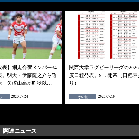
代表】網走合宿メンバー34
関西大学ラグビーリーグの202
表。明大・伊藤龍之介ら選
度日程発表。9.13開幕（日程表
大・矢崎由高が昨秋以…
り）
2026.07.24
2026.07.19
他
その他
関連ニュース