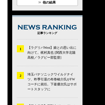
他の結果
NEWS RANK
記事ランキング
【ラグリパWest】娘との思い出に
向けて。梶村真也 [関西大学北陽
高校／ラグビー部監督]
埼玉パナソニックワイルドナイ
ツ、昨季引退の布巻峻介氏がFW
コーチに就任。下釜優次氏はサポ
ートスタッフに