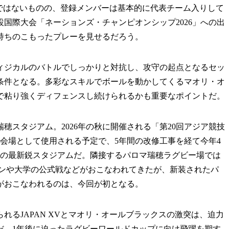
表ではないものの、登録メンバーは基本的に代表チーム入りして
国際大会「ネーションズ・チャンピオンシップ2026」への出
持ちのこもったプレーを見せるだろう。
ジカルのバトルでしっかりと対抗し、攻守の起点となるセッ
条件となる。多彩なスキルでボールを動かしてくるマオリ・オ
で粘り強くディフェンスし続けられるかも重要なポイントだ。
スタジアム。2026年の秋に開催される「第20回アジア競技
会場として使用される予定で、5年間の改修工事を経て今年4
きの最新鋭スタジアムだ。隣接するパロマ瑞穂ラグビー場では
ワンや大学の公式戦などがおこなわれてきたが、新装されたパ
がおこなわれるのは、今回が初となる。
るJAPAN XVとマオリ・オールブラックスの激突は、迫力
だ。1年後に迫ったラグビーワールドカップに向け飛躍を期す