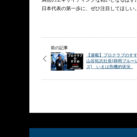
日本代表の第一歩に、ぜひ注目してほしい
前の記事
【連載】プロクラブのす
山谷拓志社長[静岡ブルー
ズ] いまは危機的状況..