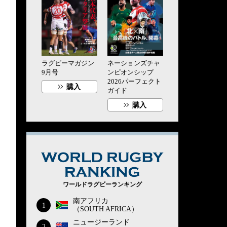
ラグビーマガジン
ネーションズチャ
9月号
ンピオンシップ
2026パーフェクト
購入
ガイド
購入
WORLD RUG
ワールドラグビーランキング
南アフリカ
1
（SOUTH AFRICA）
ニュージーランド
2