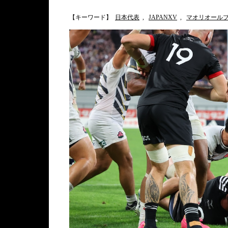
【キーワード】
日本代表
,
JAPANXV
,
マオリオール