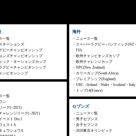
表
海外
ス一覧
ニュース一覧
スネーションズ
スーパーラグビー パシフィック(NZ
グビーチャンピオンシップ
FIJ)
ョンズチャンピオンシップ
欧州チャンピオンズカップ
ィック・ネーションズカップ
欧州チャレンジカップ
ラグビーチャンピオンシップ
NPC(New Zealand)
ャンピオンシップ
カリーカップ(South Africa)
プレミアシップ(England)
URC（Ireland・Wales・Scotland・Ita
トップ14(France)
ス一覧
ワン
セブンズ
ーグ(~2021)
ャレンジリーグ(~2021)
ニュース一覧
ースト Div.1
男子セブンズ
ウェストA
女子セブンズ
キュウシュウA
2020東京オリンピック