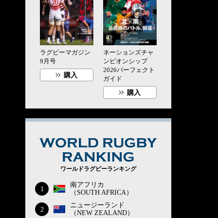
ラグビーマガジン
ネーションズチャ
9月号
ンピオンシップ
2026パーフェクト
購入
ガイド
購入
WORLD RUG
ワールドラグビーランキング
南アフリカ
1
（SOUTH AFRICA）
ニュージーランド
2
（NEW ZEALAND）