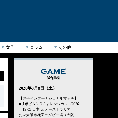
女子
コラム
その他
GAME
試合日程
2026年8月8日（土）
【男子インターナショナルマッチ】
■リポビタンDチャレンジカップ2026
・19:05 日本 vs オーストラリア
@東大阪市花園ラグビー場（大阪）