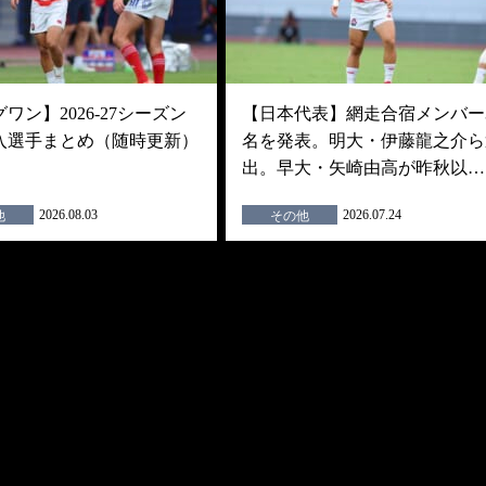
ワン】2026-27シーズン
【日本代表】網走合宿メンバー3
入選手まとめ（随時更新）
名を発表。明大・伊藤龍之介ら
出。早大・矢崎由高が昨秋以…
2026.08.03
2026.07.24
他
その他