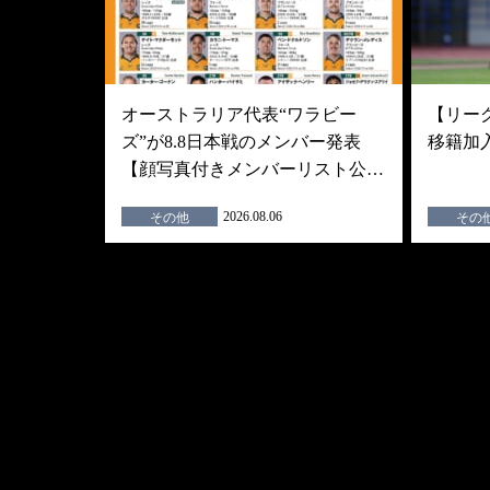
オーストラリア代表“ワラビー
【リーグ
ズ”が8.8日本戦のメンバー発表
移籍加
【顔写真付きメンバーリスト公…
2026.08.06
その他
その