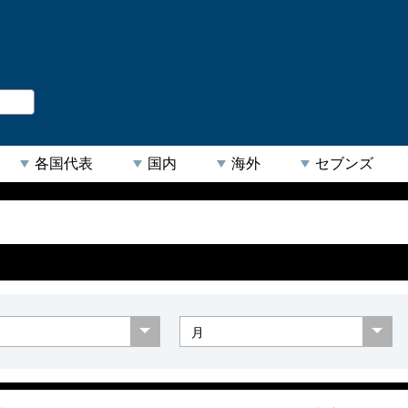
。
閉じる
各国代表
国内
海外
セブンズ
【人気キーワード】