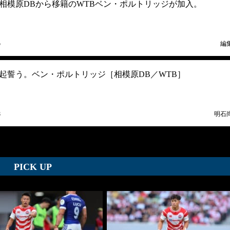
相模原DBから移籍のWTBベン・ポルトリッジが加入。
5
編
起誓う。ベン・ポルトリッジ［相模原DB／WTB］
8
明石
PICK UP