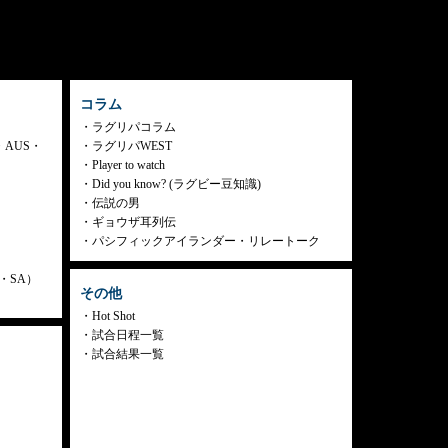
コラム
ラグリパコラム
・AUS・
ラグリパWEST
Player to watch
Did you know? (ラグビー豆知識)
伝説の男
ギョウザ耳列伝
パシフィックアイランダー・リレートーク
ly・SA）
その他
Hot Shot
試合日程一覧
試合結果一覧