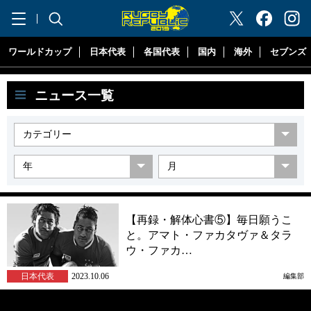
"ラグビーリパブリック"
ワールドカップ
日本代表
各国代表
国内
海外
セブンズ
ニュース一覧
【再録・解体心書⑤】毎日願うこ
と。アマト・ファカタヴァ＆タラ
ウ・ファカ…
日本代表
2023.10.06
編集部