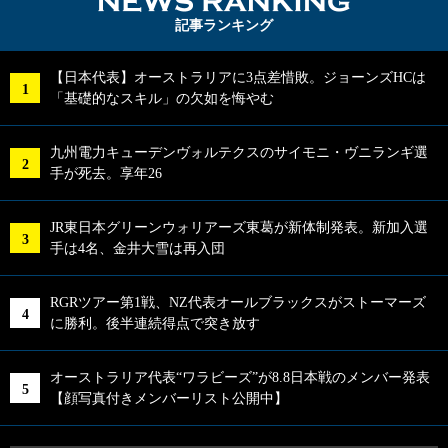
NEWS RA
記事ランキング
【日本代表】オーストラリアに3点差惜敗。ジョーンズHCは
「基礎的なスキル」の欠如を悔やむ
九州電力キューデンヴォルテクスのサイモニ・ヴニランギ選
手が死去。享年26
JR東日本グリーンウォリアーズ東葛が新体制発表。新加入選
手は4名、金井大雪は再入団
RGRツアー第1戦、NZ代表オールブラックスがストーマーズ
に勝利。後半連続得点で突き放す
オーストラリア代表“ワラビーズ”が8.8日本戦のメンバー発表
【顔写真付きメンバーリスト公開中】