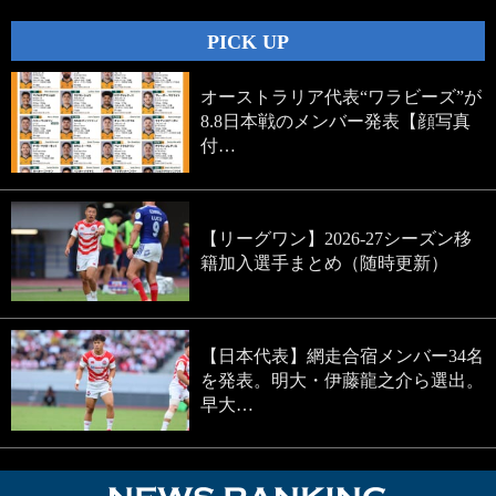
PICK UP
オーストラリア代表“ワラビーズ”が
8.8日本戦のメンバー発表【顔写真
付…
【リーグワン】2026-27シーズン移
籍加入選手まとめ（随時更新）
【日本代表】網走合宿メンバー34名
を発表。明大・伊藤龍之介ら選出。
早大…