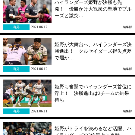
ハイランダーズ姫野が決勝も先
発！ 優勝かけ大観衆の聖地でブル
ーズと激突…
海外
2021.06.17
編集部
姫野が大舞台へ、ハイランダーズ決
勝進出！ クルセイダーズ得失点差
で届か…
海外
2021.06.12
編集部
姫野も奮闘でハイランダーズ首位に
浮上！ 決勝進出は2チームの結果
待ち
海外
2021.06.11
編集部
姫野がトライを決めるなど活躍、ハ