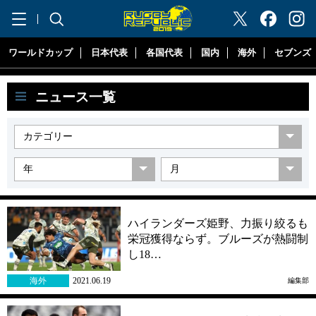
"ラグビーリパブリック"
ワールドカップ
日本代表
各国代表
国内
海外
セブンズ
ニュース一覧
ハイランダーズ姫野、力振り絞るも
栄冠獲得ならず。ブルーズが熱闘制
し18…
海外
2021.06.19
編集部