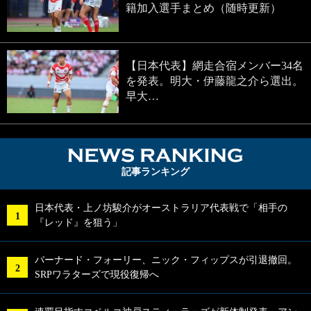
籍加入選手まとめ（随時更新）
【日本代表】網走合宿メンバー34名
を発表。明大・伊藤龍之介ら選出。
早大…
NEWS RA
記事ランキング
日本代表・上ノ坊駿介がオーストラリア代表戦で「相手の
『レッド』を狙う」
バーナード・フォーリー、ニック・フィップスが引退撤回。
SRPワラターズで現役復帰へ