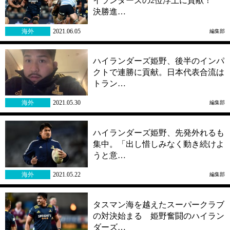
イランダーズの2位浮上に貢献！
決勝進…
海外
2021.06.05
編集部
ハイランダーズ姫野、後半のインパ
クトで連勝に貢献。日本代表合流は
トラン…
海外
2021.05.30
編集部
ハイランダーズ姫野、先発外れるも
集中。「出し惜しみなく動き続けよ
うと意…
海外
2021.05.22
編集部
タスマン海を越えたスーパークラブ
の対決始まる 姫野奮闘のハイラン
ダーズ…