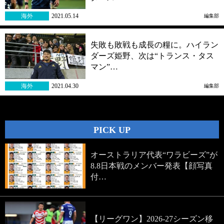
海外
2021.05.14
編集部
失敗も敗戦も成長の糧に。ハイラン
ダーズ姫野、次は“トランス・タス
マン”…
海外
2021.04.30
編集部
PICK UP
オーストラリア代表“ワラビーズ”が
8.8日本戦のメンバー発表【顔写真
付…
【リーグワン】2026-27シーズン移