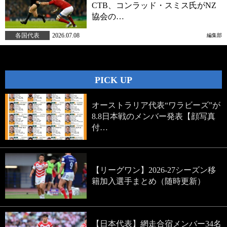
CTB、コンラッド・スミス氏がNZ
協会の…
各国代表
2026.07.08
編集部
PICK UP
オーストラリア代表“ワラビーズ”が
8.8日本戦のメンバー発表【顔写真
付…
【リーグワン】2026-27シーズン移
籍加入選手まとめ（随時更新）
【日本代表】網走合宿メンバー34名