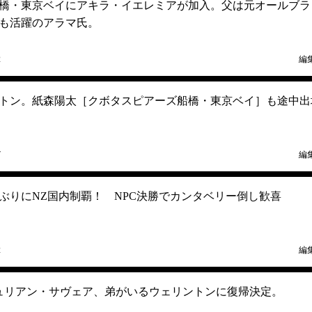
橋・東京ベイにアキラ・イエレミアが加入。父は元オールブラ
も活躍のアラマ氏。
2
編
ントン。紙森陽太［クボタスピアーズ船橋・東京ベイ］も途中出
7
編
年ぶりにNZ国内制覇！ NPC決勝でカンタベリー倒し歓喜
2
編
ュリアン・サヴェア、弟がいるウェリントンに復帰決定。