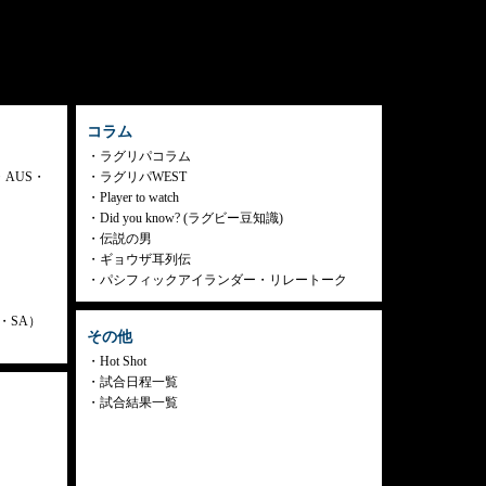
コラム
ラグリパコラム
・AUS・
ラグリパWEST
Player to watch
Did you know? (ラグビー豆知識)
伝説の男
ギョウザ耳列伝
パシフィックアイランダー・リレートーク
ly・SA）
その他
Hot Shot
試合日程一覧
試合結果一覧