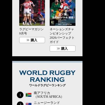
ラグビーマガジン
ネーションズチャ
9月号
ンピオンシップ
2026パーフェクト
購入
ガイド
購入
WORLD RUG
ワールドラグビーランキング
南アフリカ
1
（SOUTH AFRICA）
ニュージーランド
2