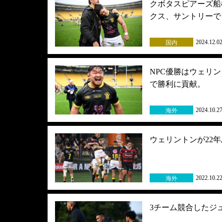
クボタスピアーズ船
クス、サントリーで
2024.12.0
国内
NPC優勝はウェリ
で勝利に貢献。
2024.10.2
海外
ウェリントンが22
2022.10.2
海外
3チーム競合したジ