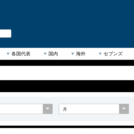
。
閉じる
各国代表
国内
海外
セブンズ
【人気キーワード】