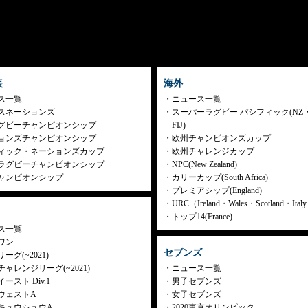
表
海外
ス一覧
ニュース一覧
スネーションズ
スーパーラグビー パシフィック(NZ
グビーチャンピオンシップ
FIJ)
ョンズチャンピオンシップ
欧州チャンピオンズカップ
ィック・ネーションズカップ
欧州チャレンジカップ
ラグビーチャンピオンシップ
NPC(New Zealand)
ャンピオンシップ
カリーカップ(South Africa)
プレミアシップ(England)
URC（Ireland・Wales・Scotland・Ita
トップ14(France)
ス一覧
ワン
セブンズ
ーグ(~2021)
ャレンジリーグ(~2021)
ニュース一覧
ースト Div.1
男子セブンズ
ウェストA
女子セブンズ
キュウシュウA
2020東京オリンピック