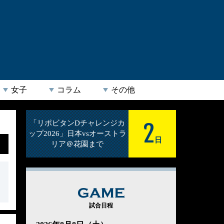
女子
コラム
その他
2
「リポビタンDチャレンジカ
ップ2026」日本vsオーストラ
日
リア＠花園まで
GAME
試合日程