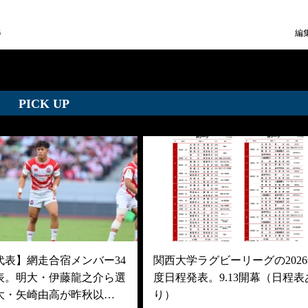
6
編
PICK UP
代表】網走合宿メンバー34
関西大学ラグビーリーグの202
表。明大・伊藤龍之介ら選
度日程発表。9.13開幕（日程表
大・矢崎由高が昨秋以…
り）