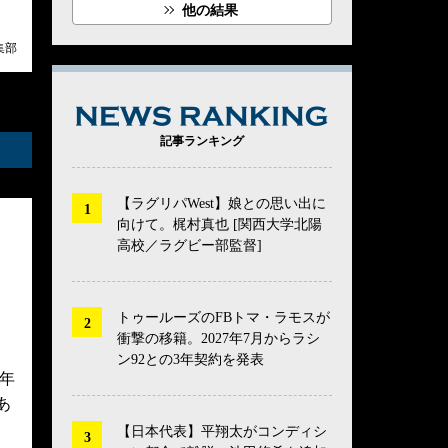
他の結果
集部
NEWS RANK
記事ランキング
【ラグリパWest】娘との思い出に
向けて。梶村真也 [関西大学北陽
高校／ラグビー部監督]
トゥールーズのFBトマ・ラモスが
衝撃の移籍。2027年7月からラシ
ン92との3年契約を発表
6年
あ
【日本代表】平翔太がコンディシ