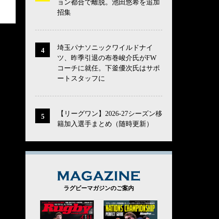
ョン都合で離脱。池田悠希を追加
招集
埼玉パナソニックワイルドナイ
ツ、昨季引退の布巻峻介氏がFW
コーチに就任。下釜優次氏はサポ
ートスタッフに
【リーグワン】2026-27シーズン移
籍加入選手まとめ（随時更新）
MAGAZINE
ラグビーマガジンのご案内