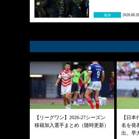
2020.08.2
海外
【リーグワン】2026-27シーズン
【日本
移籍加入選手まとめ（随時更新）
名を発
出。早