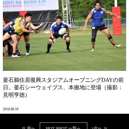
釜石鵜住居復興スタジアムオープニングDAYの前
日。釜石シーウェイブス、本拠地に登場（撮影：
見明亨徳）
2018.08.18
前へ
HOT SHOT 一覧へ
>次へ