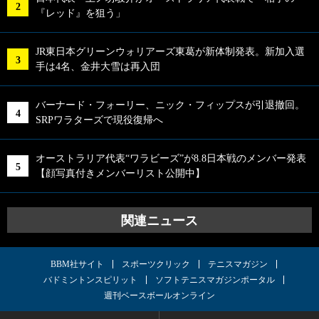
『レッド』を狙う」
JR東日本グリーンウォリアーズ東葛が新体制発表。新加入選
手は4名、金井大雪は再入団
バーナード・フォーリー、ニック・フィップスが引退撤回。
SRPワラターズで現役復帰へ
オーストラリア代表“ワラビーズ”が8.8日本戦のメンバー発表
【顔写真付きメンバーリスト公開中】
関連ニュース
BBM社サイト
スポーツクリック
テニスマガジン
バドミントンスピリット
ソフトテニスマガジンポータル
週刊ベースボールオンライン