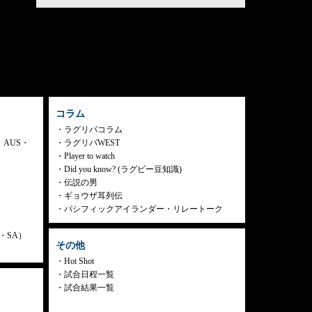
コラム
ラグリパコラム
・AUS・
ラグリパWEST
Player to watch
Did you know? (ラグビー豆知識)
伝説の男
ギョウザ耳列伝
パシフィックアイランダー・リレートーク
ly・SA）
その他
Hot Shot
試合日程一覧
試合結果一覧