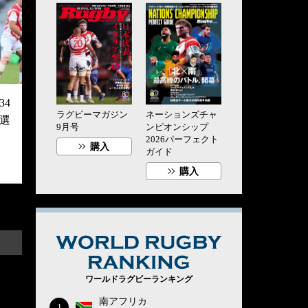
4
ラグビーマガジン
ネーションズチャ
選
9月号
ンピオンシップ
2026パーフェクト
購入
ガイド
購入
WORLD RUG
ワールドラグビーランキング
南アフリカ
1