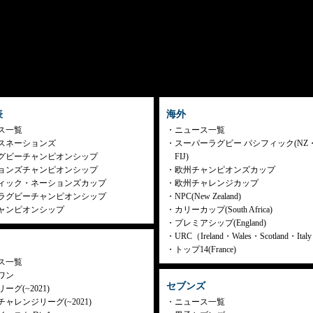
表
海外
ス一覧
ニュース一覧
スネーションズ
スーパーラグビー パシフィック(NZ
グビーチャンピオンシップ
FIJ)
ョンズチャンピオンシップ
欧州チャンピオンズカップ
ィック・ネーションズカップ
欧州チャレンジカップ
ラグビーチャンピオンシップ
NPC(New Zealand)
ャンピオンシップ
カリーカップ(South Africa)
プレミアシップ(England)
URC（Ireland・Wales・Scotland・Ita
トップ14(France)
ス一覧
ワン
セブンズ
ーグ(~2021)
ャレンジリーグ(~2021)
ニュース一覧