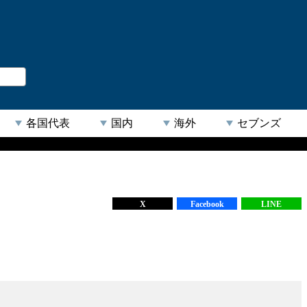
。
閉じる
各国代表
国内
海外
セブンズ
【人気キーワード】
X
Facebook
LINE