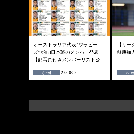
オーストラリア代表“ワラビー
【リーグ
ズ”が8.8日本戦のメンバー発表
移籍加
【顔写真付きメンバーリスト公…
2026.08.06
その他
その