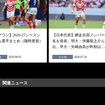
ワン】2026-27シーズン
【日本代表】網走合宿メンバー3
入選手まとめ（随時更新）
名を発表。明大・伊藤龍之介ら
出。早大・矢崎由高が昨秋以…
2026.08.03
2026.07.24
他
その他
関連ニュース