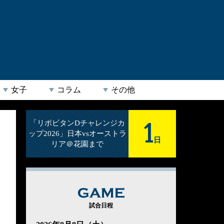
女子
コラム
その他
1
「リポビタンDチャレンジカ
ップ2026」日本vsオーストラ
日
リア＠花園まで
GAME
試合日程