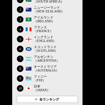
（SOUTH AFRICA）
ニュージーランド
2
（NEW ZEALAND）
アイルランド
3
（IRELAND）
フランス
4
（FRANCE）
イングランド
5
（ENGLAND）
スコットランド
6
（SCOTLAND）
アルゼンチン
7
（ARGENTINA）
オーストラリア
8
（AUSTRALIA）
フィジー
9
（FIJI）
日本
10
（JAPAN）
全ランキング