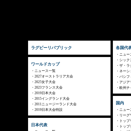
ラグビーリパブリック
各国代
ニュー
シック
ワールドカップ
ザ・ラ
ニュース一覧
ネーシ
2027オーストラリア大会
パシフ
2025女子大会
アジア
2023フランス大会
欧州チ
2019日本大会
2015イングランド大会
国内
2011ニュージーランド大会
2019日本大会特設
ニュー
リーグ
トップリ
日本代表
トップチ