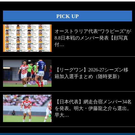
PICK UP
オーストラリア代表“ワラビーズ”が
8.8日本戦のメンバー発表【顔写真
付…
【リーグワン】2026-27シーズン移
籍加入選手まとめ（随時更新）
【日本代表】網走合宿メンバー34名
を発表。明大・伊藤龍之介ら選出。
早大…