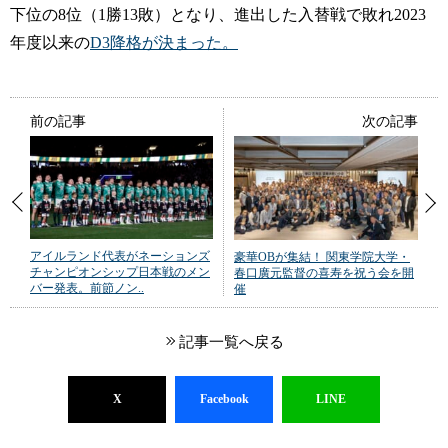
下位の8位（1勝13敗）となり、進出した入替戦で敗れ2023
年度以来の
D3降格が決まった。
前の記事
次の記事
アイルランド代表がネーションズ
豪華OBが集結！ 関東学院大学・
チャンピオンシップ日本戦のメン
春口廣元監督の喜寿を祝う会を開
バー発表。前節ノン..
催
記事一覧へ戻る
X
Facebook
LINE