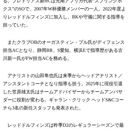
る。プレトリアス新HCは元南アフリカ代表“スプリングボ
クス”のSOで、2007年W杯優勝メンバーの一人。2022年度よ
りレッドドルフィンズに加入し、BKや守備に関する指導を
担っていた。
またクラブOBのオーガスティン・プル氏がディフェンス
担当ACとなり、静岡BR、S愛知、横浜Eで指導歴がある古
川新一氏がFW担当ACを務める。
アナリストの山田隼也氏は来季からヘッドアナリスト／
アシスタントコーチとなり指導も担う。2025年に現役引退
した笠原雄太氏はチームアドバイザーからチームアンバサ
ダーに役割が変わる。ギャラン・クリック ヘッドS&Cコー
チら3名の新任スタッフも発表された。
レッドドルフィンズは昨季D2のレギュラーシーズンで最