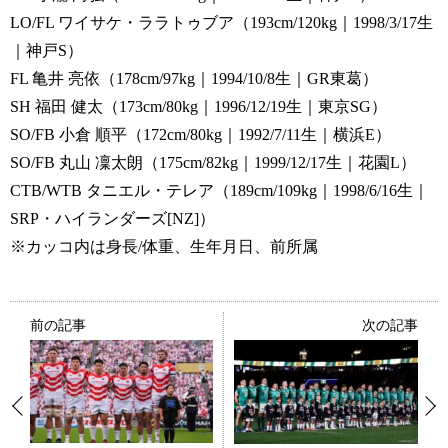
LO/FL ワイサケ・ララトゥブア（193cm/120kg｜1998/3/17生
｜神戸S）
FL 亀井 亮依（178cm/97kg｜1994/10/8生｜GR東葛）
SH 福田 健太（173cm/80kg｜1996/12/19生｜東京SG）
SO/FB 小倉 順平（172cm/80kg｜1992/7/11生｜横浜E）
SO/FB 丸山 凜太朗（175cm/82kg｜1999/12/17生｜花園L）
CTB/WTB タニエル・テレア（189cm/109kg｜1998/6/16生｜
SRP・ハイランダーズ[NZ]）
※カッコ内は身長/体重、生年月日、前所属
前の記事
次の記事