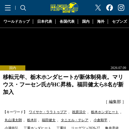
"ラグビーリパブリック"
ワールドカップ
日本代表
各国代表
国内
海外
セブンズ
国内
2026.07.09
移転元年、栃木ホンダヒートが新体制発表。マリ
ウス・フーセン氏がHC昇格。福田健太ら8名が新
加入
［ 編集部 ］
【キーワード】
ワイサケ・ララトゥブア
,
祝原涼介
,
栃木ホンダヒート
,
丸山凜太朗
,
栃木H
,
福田健太
,
タニエル・テレア
,
小倉順平
,
小瀧尚弘
,
三重ホンダヒート
,
三重H
,
リーグワン2026-27
,
亀井亮依