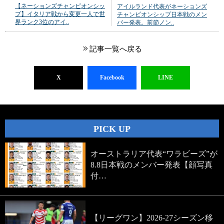
【ネーションズチャンピオンシッ
アイルランド代表がネーションズ
プ】イタリア戦から変更一人で世
チャンピオンシップ日本戦のメン
界ランク3位のアイ..
バー発表。前節ノン..
記事一覧へ戻る
X
Facebook
LINE
PICK UP
オーストラリア代表“ワラビーズ”が
8.8日本戦のメンバー発表【顔写真
付…
【リーグワン】2026-27シーズン移