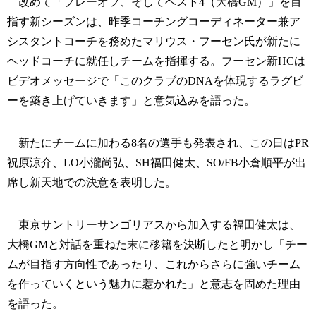
改めて「プレーオフ、そしてベスト4（大橋GM）」を目
指す新シーズンは、昨季コーチングコーディネーター兼ア
シスタントコーチを務めたマリウス・フーセン氏が新たに
ヘッドコーチに就任しチームを指揮する。フーセン新HCは
ビデオメッセージで「このクラブのDNAを体現するラグビ
ーを築き上げていきます」と意気込みを語った。
新たにチームに加わる8名の選手も発表され、この日はPR
祝原涼介、LO小瀧尚弘、SH福田健太、SO/FB小倉順平が出
席し新天地での決意を表明した。
東京サントリーサンゴリアスから加入する福田健太は、
大橋GMと対話を重ねた末に移籍を決断したと明かし「チー
ムが目指す方向性であったり、これからさらに強いチーム
を作っていくという魅力に惹かれた」と意志を固めた理由
を語った。