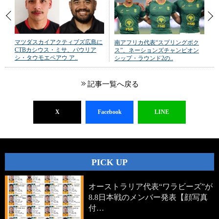
マツダスカイアクティブズ広島に
南アフリカ代表“スプリングボク
CTBカシウス・ミサ、パウリア
ス”、ネーションズチャンピオン
シ・タウモエペアウ ア..
シップ・ラウンド2の..
記事一覧へ戻る
X
Facebook
LINE
PICK UP
オーストラリア代表“ワラビーズ”が
8.8日本戦のメンバー発表【顔写真
付…