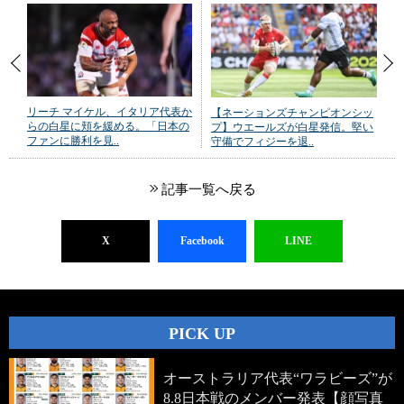
リーチ マイケル、イタリア代表か
【ネーションズチャンピオンシッ
らの白星に頬を緩める。「日本の
プ】ウエールズが白星発信。堅い
ファンに勝利を見..
守備でフィジーを退..
記事一覧へ戻る
X
Facebook
LINE
PICK UP
オーストラリア代表“ワラビーズ”が
8.8日本戦のメンバー発表【顔写真