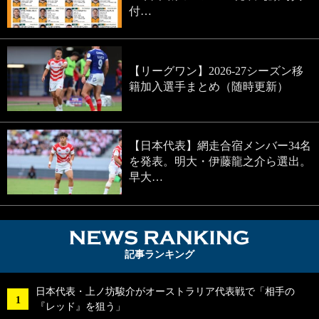
付…
【リーグワン】2026-27シーズン移
籍加入選手まとめ（随時更新）
【日本代表】網走合宿メンバー34名
を発表。明大・伊藤龍之介ら選出。
早大…
NEWS RA
記事ランキング
日本代表・上ノ坊駿介がオーストラリア代表戦で「相手の
『レッド』を狙う」