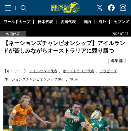
"ラグビーリパブリック"
ワールドカップ
日本代表
各国代表
国内
海外
セブンズ
各国代表
2026.07.05
【ネーションズチャンピオンシップ】アイルラン
ドが苦しみながらオーストラリアに競り勝つ
［ 編集部 ］
【キーワード】
アイルランド代表
,
オーストラリア代表
,
ワラビーズ
,
ネーションズチャンピオンシップ2026
,
NC26