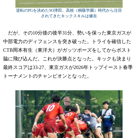
逆転のPGを決めたSO津田。高校（桐蔭学園）時代から注目
されてきたキックスキルは健在
だが、その10分後の後半31分、勢いを保った東京ガスが
中部電力のディフェンスを突き破った。トライを確信した
CTB岡本有生（東洋大）がガッツポーズをしてからポスト
脇に飛び込んだ。これが決勝点となった。キックも決まり
最終スコアは33-27、東京ガスが2026年トップイースト春季
トーナメントのチャンピオンとなった。