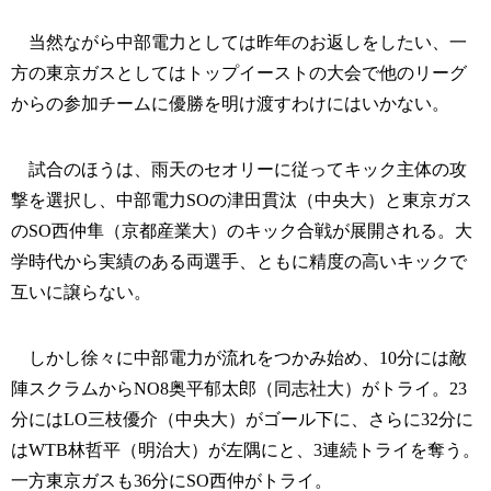
当然ながら中部電力としては昨年のお返しをしたい、一
方の東京ガスとしてはトップイーストの大会で他のリーグ
からの参加チームに優勝を明け渡すわけにはいかない。
試合のほうは、雨天のセオリーに従ってキック主体の攻
撃を選択し、中部電力SOの津田貫汰（中央大）と東京ガス
のSO西仲隼（京都産業大）のキック合戦が展開される。大
学時代から実績のある両選手、ともに精度の高いキックで
互いに譲らない。
しかし徐々に中部電力が流れをつかみ始め、10分には敵
陣スクラムからNO8奥平郁太郎（同志社大）がトライ。23
分にはLO三枝優介（中央大）がゴール下に、さらに32分に
はWTB林哲平（明治大）が左隅にと、3連続トライを奪う。
一方東京ガスも36分にSO西仲がトライ。