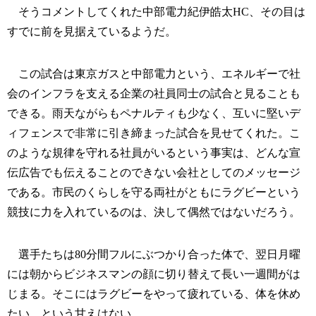
そうコメントしてくれた中部電力紀伊皓太HC、その目は
すでに前を見据えているようだ。
この試合は東京ガスと中部電力という、エネルギーで社
会のインフラを支える企業の社員同士の試合と見ることも
できる。雨天ながらもペナルティも少なく、互いに堅いデ
ィフェンスで非常に引き締まった試合を見せてくれた。こ
のような規律を守れる社員がいるという事実は、どんな宣
伝広告でも伝えることのできない会社としてのメッセージ
である。市民のくらしを守る両社がともにラグビーという
競技に力を入れているのは、決して偶然ではないだろう。
選手たちは80分間フルにぶつかり合った体で、翌日月曜
には朝からビジネスマンの顔に切り替えて長い一週間がは
じまる。そこにはラグビーをやって疲れている、体を休め
たい、という甘えはない。