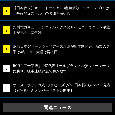
【日本代表】オーストラリアに3点差惜敗。ジョーンズHCは
「基礎的なスキル」の欠如を悔やむ
九州電力キューデンヴォルテクスのサイモニ・ヴニランギ選
手が死去。享年26
JR東日本グリーンウォリアーズ東葛が新体制発表。新加入選
手は4名、金井大雪は再入団
RGRツアー第1戦、NZ代表オールブラックスがストーマーズ
に勝利。後半連続得点で突き放す
オーストラリア代表“ワラビーズ”が8.8日本戦のメンバー発表
【顔写真付きメンバーリスト公開中】
関連ニュース