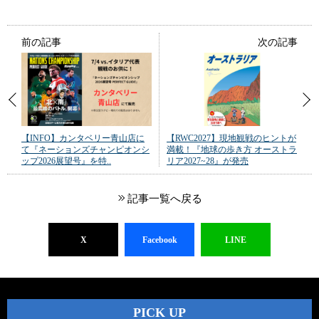
前の記事
次の記事
【INFO】カンタベリー青山店に
【RWC2027】現地観戦のヒントが
て『ネーションズチャンピオンシ
満載！『地球の歩き方 オーストラ
ップ2026展望号』を特..
リア2027~28』が発売
記事一覧へ戻る
X
Facebook
LINE
PICK UP