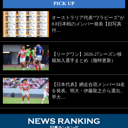
PICK UP
オーストラリア代表“ワラビーズ”が
8.8日本戦のメンバー発表【顔写真
付…
【リーグワン】2026-27シーズン移
籍加入選手まとめ（随時更新）
【日本代表】網走合宿メンバー34名
を発表。明大・伊藤龍之介ら選出。
早大…
NEWS RA
記事ランキング