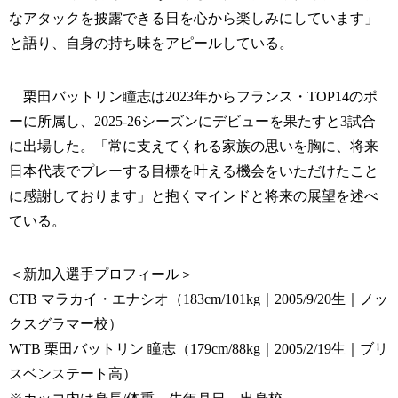
なアタックを披露できる日を心から楽しみにしています」
と語り、自身の持ち味をアピールしている。
栗田バットリン瞳志は2023年からフランス・TOP14のポ
ーに所属し、2025-26シーズンにデビューを果たすと3試合
に出場した。「常に支えてくれる家族の思いを胸に、将来
日本代表でプレーする目標を叶える機会をいただけたこと
に感謝しております」と抱くマインドと将来の展望を述べ
ている。
＜新加入選手プロフィール＞
CTB マラカイ・エナシオ（183cm/101kg｜2005/9/20生｜ノッ
クスグラマー校）
WTB 栗田バットリン 瞳志（179cm/88kg｜2005/2/19生｜ブリ
スベンステート高）