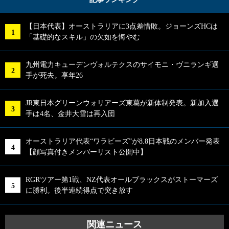
【日本代表】オーストラリアに3点差惜敗。ジョーンズHCは
「基礎的なスキル」の欠如を悔やむ
九州電力キューデンヴォルテクスのサイモニ・ヴニランギ選
手が死去。享年26
JR東日本グリーンウォリアーズ東葛が新体制発表。新加入選
手は4名、金井大雪は再入団
オーストラリア代表“ワラビーズ”が8.8日本戦のメンバー発表
【顔写真付きメンバーリスト公開中】
RGRツアー第1戦、NZ代表オールブラックスがストーマーズ
に勝利。後半連続得点で突き放す
関連ニュース