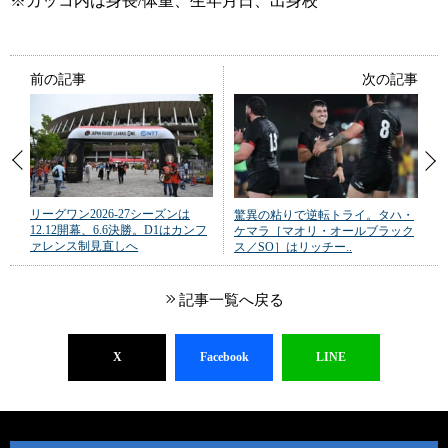
※カッコ内は身長/体重、生年月日、出身校
前の記事
次の記事
リーグワン2026-27シーズンは
驚異の粘りで逆転トライ。タハ・
12.12開幕、6.6決勝。D1はカンフ
ケマラ［マオリ・オールブラック
ァレンス制見直しへ
ス／SO］はリッチー..
記事一覧へ戻る
X
Facebook
LINE