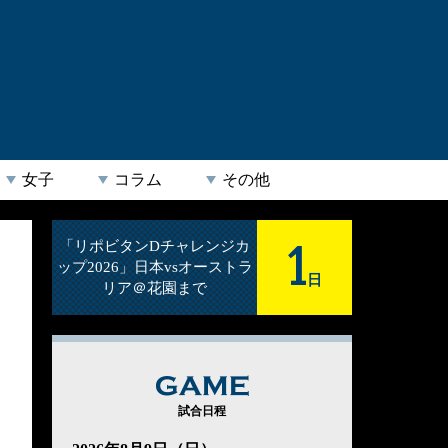
女子
コラム
その他
1
「リポビタンDチャレンジカ
ップ2026」日本vsオーストラ
日
リア＠花園まで
GAME
試合日程