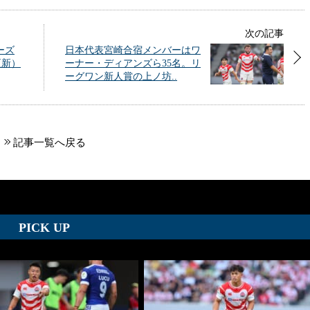
次の記事
ーズ
日本代表宮崎合宿メンバーはワ
更新）
ーナー・ディアンズら35名。リ
ーグワン新人賞の上ノ坊..
記事一覧へ戻る
PICK UP