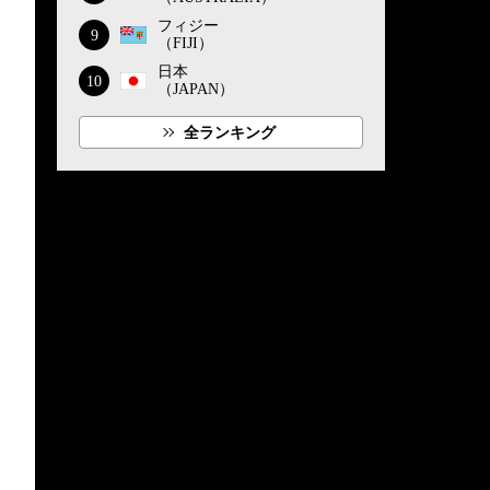
フィジー
9
（FIJI）
日本
10
（JAPAN）
全ランキング