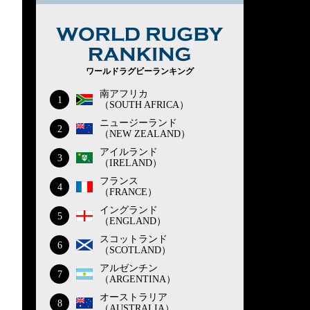
WORLD RUG
ワールドラグビーランキング
南アフリカ
1
（SOUTH AFRICA）
ニュージーランド
2
（NEW ZEALAND）
アイルランド
3
（IRELAND）
フランス
4
（FRANCE）
イングランド
5
（ENGLAND）
スコットランド
6
（SCOTLAND）
アルゼンチン
7
（ARGENTINA）
オーストラリア
8
（AUSTRALIA）