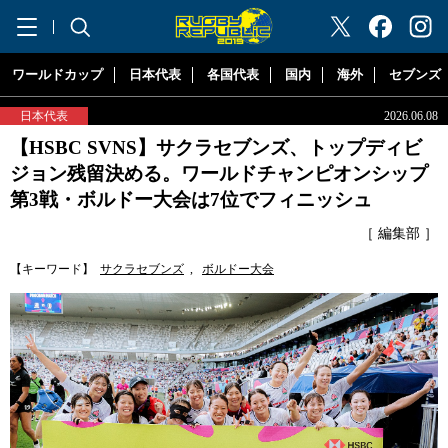
"ラグビーリパブリック"
ワールドカップ
日本代表
各国代表
国内
海外
セブンズ
日本代表
2026.06.08
【HSBC SVNS】サクラセブンズ、トップディビ
ジョン残留決める。ワールドチャンピオンシップ
第3戦・ボルドー大会は7位でフィニッシュ
［ 編集部 ］
【キーワード】
サクラセブンズ
,
ボルドー大会