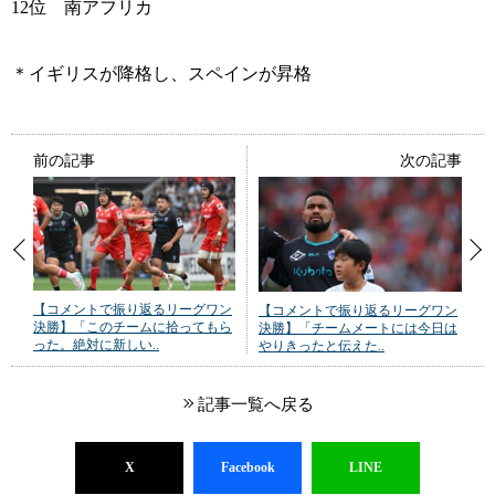
12位 南アフリカ
＊イギリスが降格し、スペインが昇格
前の記事
次の記事
【コメントで振り返るリーグワン
【コメントで振り返るリーグワン
決勝】「このチームに拾ってもら
決勝】「チームメートには今日は
った。絶対に新しい..
やりきったと伝えた..
記事一覧へ戻る
X
Facebook
LINE