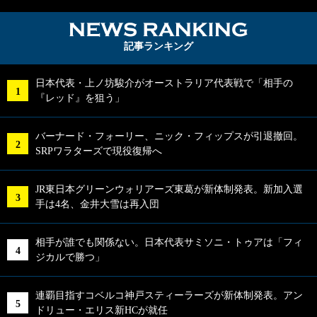
NEWS RA
記事ランキング
日本代表・上ノ坊駿介がオーストラリア代表戦で「相手の
『レッド』を狙う」
バーナード・フォーリー、ニック・フィップスが引退撤回。
SRPワラターズで現役復帰へ
JR東日本グリーンウォリアーズ東葛が新体制発表。新加入選
手は4名、金井大雪は再入団
相手が誰でも関係ない。日本代表サミソニ・トゥアは「フィ
ジカルで勝つ」
連覇目指すコベルコ神戸スティーラーズが新体制発表。アン
ドリュー・エリス新HCが就任