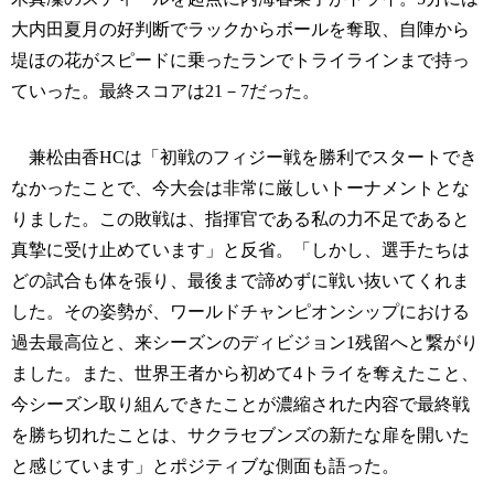
大内田夏月の好判断でラックからボールを奪取、自陣から
堤ほの花がスピードに乗ったランでトライラインまで持っ
ていった。最終スコアは21－7だった。
兼松由香HCは「初戦のフィジー戦を勝利でスタートでき
なかったことで、今大会は非常に厳しいトーナメントとな
りました。この敗戦は、指揮官である私の力不足であると
真摯に受け止めています」と反省。「しかし、選手たちは
どの試合も体を張り、最後まで諦めずに戦い抜いてくれま
した。その姿勢が、ワールドチャンピオンシップにおける
過去最高位と、来シーズンのディビジョン1残留へと繋がり
ました。また、世界王者から初めて4トライを奪えたこと、
今シーズン取り組んできたことが濃縮された内容で最終戦
を勝ち切れたことは、サクラセブンズの新たな扉を開いた
と感じています」とポジティブな側面も語った。