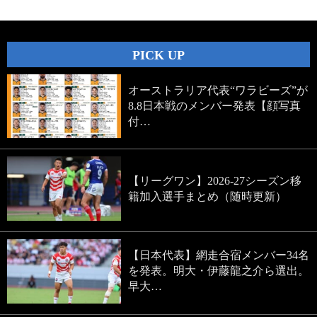
PICK UP
オーストラリア代表“ワラビーズ”が
8.8日本戦のメンバー発表【顔写真
付…
【リーグワン】2026-27シーズン移
籍加入選手まとめ（随時更新）
【日本代表】網走合宿メンバー34名
を発表。明大・伊藤龍之介ら選出。
早大…