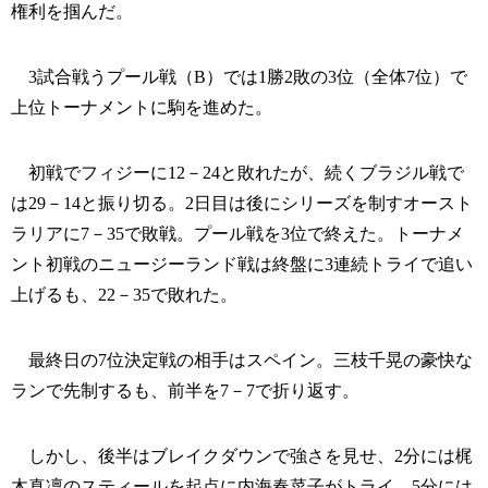
権利を掴んだ。
3試合戦うプール戦（B）では1勝2敗の3位（全体7位）で
上位トーナメントに駒を進めた。
初戦でフィジーに12－24と敗れたが、続くブラジル戦で
は29－14と振り切る。2日目は後にシリーズを制すオースト
ラリアに7－35で敗戦。プール戦を3位で終えた。トーナメ
ント初戦のニュージーランド戦は終盤に3連続トライで追い
上げるも、22－35で敗れた。
最終日の7位決定戦の相手はスペイン。三枝千晃の豪快な
ランで先制するも、前半を7－7で折り返す。
しかし、後半はブレイクダウンで強さを見せ、2分には梶
木真凜のスティールを起点に内海春菜子がトライ。5分には