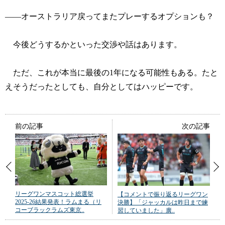
――オーストラリア戻ってまたプレーするオプションも？
今後どうするかといった交渉や話はあります。
ただ、これが本当に最後の1年になる可能性もある。たと
えそうだったとしても、自分としてはハッピーです。
前の記事
次の記事
リーグワンマスコット総選挙
【コメントで振り返るリーグワン
2025-26結果発表！ラムまる（リ
決勝】「ジャッカルは昨日まで練
コーブラックラムズ東京..
習していました」廣..