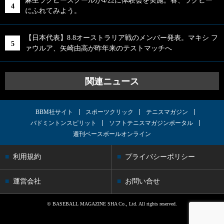
麻生ラグビースクールが4/22に体験会を実施。春、ラグビー
にふれてみよう。
【日本代表】8.8オーストラリア戦のメンバー発表。マキシ フ
ァウルア、矢崎由高が昨年来のテストマッチへ
関連ニュース
BBM社サイト
スポーツクリック
テニスマガジン
バドミントンスピリット
ソフトテニスマガジンポータル
週刊ベースボールオンライン
利用規約
プライバシーポリシー
運営会社
お問い合せ
© BASEBALL MAGAZINE SHA Co., Ltd. All rights reserved.