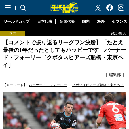
"ラグビーリパブリック"
ワールドカップ
日本代表
各国代表
国内
海外
セブンズ
国内
2026.06.08
【コメントで振り返るリーグワン決勝】「たとえ
最後の1年だったとしてもハッピーです」バーナー
ド・フォーリー［クボタスピアーズ船橋・東京ベ
イ］
［ 編集部 ］
【キーワード】
バーナード・フォーリー
,
クボタスピアーズ船橋・東京ベイ