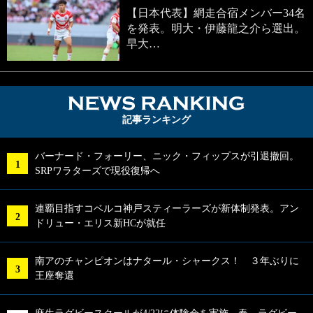
【日本代表】網走合宿メンバー34名
を発表。明大・伊藤龍之介ら選出。
早大…
NEWS RA
記事ランキング
バーナード・フォーリー、ニック・フィップスが引退撤回。
SRPワラターズで現役復帰へ
連覇目指すコベルコ神戸スティーラーズが新体制発表。アン
ドリュー・エリス新HCが就任
南アのチャンピオンはナタール・シャークス！ ３年ぶりに
王座奪還