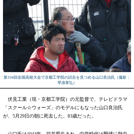
第104回全国高校大会で京都工学院の試合を見つめる山口良治氏（撮影：
早浪章弘）
伏見工業（現・京都工学院）の元監督で、テレビドラマ
「スクール☆ウォーズ」のモデルにもなった山口良治氏
が、5月29日の朝に死去した。83歳だった。
山口氏は1943年、福井県生まれ。中学時代は野球に熱中