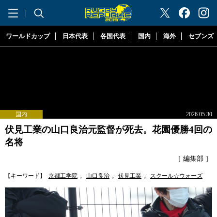
"ラグビーリパブリック"
ワールドカップ
日本代表
各国代表
国内
海外
セブンズ
国内
2026.05.30
伏見工業の山口良治元監督が死去。花園優勝4回の
名将
［ 編集部 ］
【キーワード】
京都工学院
,
山口良治
,
伏見工業
,
スクール☆ウォーズ