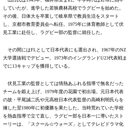
していたが、進学した若狭農林高校でラグビーを始めた。
その後、日体大を卒業して岐阜県で教員生活をスタート
し、京都市教育委員会へ転任。1975年に体育教師として伏
見工業に赴任し、ラグビー部の監督に就任した。
その間にはFLとして日本代表にも選出され、1967年のNZ
大学選抜戦でデビュー。1973年のイングランドU23代表戦ま
でに13キャップを獲得している。
伏見工業の監督としては情熱あふれる指導で無名だった
チームを鍛え上げ、1979年度の花園で初出場。元日本代表
の故・平尾誠二氏や元高校日本代表監督の高崎利明氏らを
擁した翌1980年に初優勝を果たした。当時荒れていた学校
を熱血指導で立て直し、ラグビー部を日本一に導いたスト
ーリーは、「スクール☆ウォーズ」としてテレビドラマ化