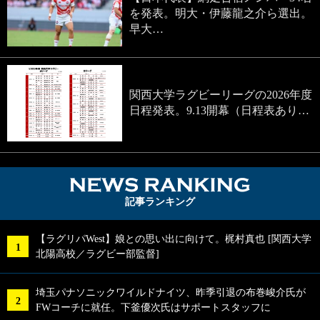
を発表。明大・伊藤龍之介ら選出。
早大…
関西大学ラグビーリーグの2026年度
日程発表。9.13開幕（日程表あり…
NEWS RA
記事ランキング
【ラグリパWest】娘との思い出に向けて。梶村真也 [関西大学
北陽高校／ラグビー部監督]
埼玉パナソニックワイルドナイツ、昨季引退の布巻峻介氏が
FWコーチに就任。下釜優次氏はサポートスタッフに