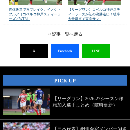
肉体改造で再ブレイク。イノケ・
【リーグワン】コベルコ神戸ステ
ブルア［コベルコ神戸スティーラ
ィーラーズが初の決勝進出！後半
ーズ／WTB］
大量得点で東京サン..
記事一覧へ戻る
X
Facebook
LINE
PICK UP
【リーグワン】2026-27シーズン移
籍加入選手まとめ（随時更新）
【日本代表】網走合宿メンバー34名