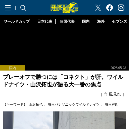
"ラグビーリパブリック"
ワールドカップ
日本代表
各国代表
国内
海外
セブンズ
国内
2026.05.28
プレーオフで勝つには「コネクト」が肝。ワイル
ドナイツ・山沢拓也が語る大一番の焦点
［ 向 風見也 ］
【キーワード】
山沢拓也
,
埼玉パナソニックワイルドナイツ
,
埼玉WK