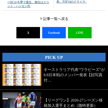
巻。TOP14のクライマ..
ーHCが今季で退任。後任はスコ
ット・ハンセン氏
記事一覧へ戻る
X
Facebook
LINE
PICK UP
オーストラリア代表“ワラビーズ”が
8.8日本戦のメンバー発表【顔写真
付…
【リーグワン】2026-27シーズン移
籍加入選手まとめ（随時更新）