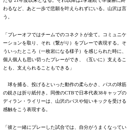
たる’21年度以来となる。それ以降は2季連続で準優勝に終
わるなど、あと一歩で悲願を叶えられずにいる。山沢は言
う。
「プレーオフではチームでのコネクトが全て。コミュニケ
ーションを取り、それ（繋がり）をプレーで表現する。そ
ういったところ（一枚岩になる様子）を感じられた時に、
個人個人も思い切ったプレーができ、（互いに）支えるこ
とも、支えられることもできる」
球を捕る、投げるといった動作の柔らかさ、パスの球筋
の鋭さは折り紙付き。同僚のCTBで日本代表38キャップの
ディラン・ライリーは、山沢のパスや短いキックを受ける
感触をこう表現する。
「彼と一緒にプレーした試合では、自分がうまくなってい