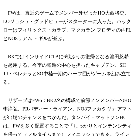
FWは、直近のゲームでメンバー外だったHO大西将史、
LOジョシュ・グッドヒューがスターターに入った。バック
ローはフィリックス・カラプ、マクカラン ブロディの両FL
とNO8リアム ・ギルが並ぶ。
BKではインサイドCTBに6戦ぶりの復帰となる池田悠希
を起用する。今季の躍進の中心を担ったキャプテン、SH
TJ・ペレナラとSO中楠一期のハーフ団がゲームを組み立て
る。
リザーブはFW6：BK2名の構成で前節ノンメンバーのHO
李淳弘、PRパディー・ライアン、NO8ファカタヴァ アマト
が出場のチャンスをつかんだ。タンバイ・マットソンHC
は、FWを多く配置することで「しっかりとインテンシティ
を保って（フルタイムまで）フィニッシュできる。ライン