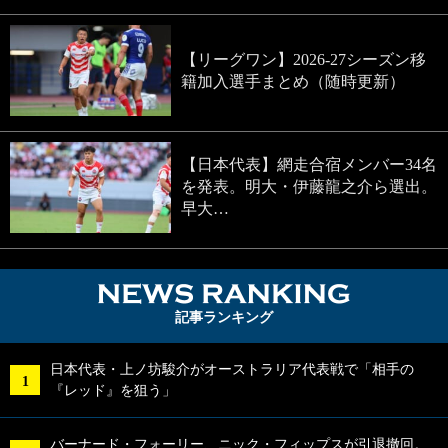
【リーグワン】2026-27シーズン移
籍加入選手まとめ（随時更新）
【日本代表】網走合宿メンバー34名
を発表。明大・伊藤龍之介ら選出。
早大…
NEWS RA
記事ランキング
日本代表・上ノ坊駿介がオーストラリア代表戦で「相手の
『レッド』を狙う」
バーナード・フォーリー、ニック・フィップスが引退撤回。