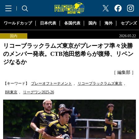
"ラグビーリパブリック"
ワールドカップ
日本代表
各国代表
国内
海外
セブンズ
国内
2026.05.22
リコーブラックラムズ東京がプレーオフ準々決勝
のメンバー発表。CTB池田悠希らが復帰、リベン
ジなるか
［ 編集部 ］
【キーワード】
プレーオフトーナメント
,
リコーブラックラムズ東京
,
BR東京
,
リーグワン2025-26