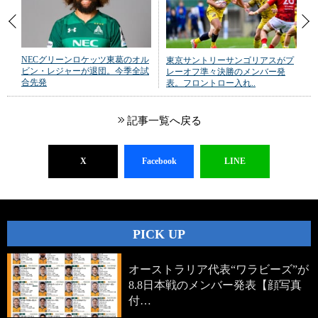
NECグリーンロケッツ東葛のオル
東京サントリーサンゴリアスがプ
ビン・レジャーが退団。今季全試
レーオフ準々決勝のメンバー発
合先発
表。フロントロー入れ..
記事一覧へ戻る
X
Facebook
LINE
PICK UP
オーストラリア代表“ワラビーズ”が
8.8日本戦のメンバー発表【顔写真
付…