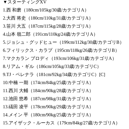
▼スターティングXV
1.西 和磨（180cm/105kg/30歳/カテゴリA）
2.大西 将史（180cm/110kg/31歳/カテゴリA）
3.笹川 大五（187cm/115kg/28歳/カテゴリA）
4.山本 嶺二郎（191cm/110kg/24歳/カテゴリA）
5.ジョシュ・グッドヒュー（199cm/112kg/30歳/カテゴリB）
6.フィリックス・カラプ（195cm/118kg/26歳/カテゴリB）
7.マクカラン ブロディ（193cm/106kg/31歳/カテゴリA）
8.リアム・ギル（186cm/105kg/33歳/カテゴリC）
9.TJ・ペレナラ（181cm/92kg/34歳/カテゴリC）[C]
10.中楠 一期（174cm/84kg/25歳/カテゴリA）
11.西川 大輔（184cm/90kg/28歳/カテゴリA）
12.池田 悠希（187cm/98kg/31歳/カテゴリA）
13.礒田 凌平（178cm/90kg/29歳/カテゴリA）
14.メイン 平（180cm/90kg/25歳/カテゴリA）
15.アイザック・ルーカス（179cm/84kg/27歳/カテゴリA）