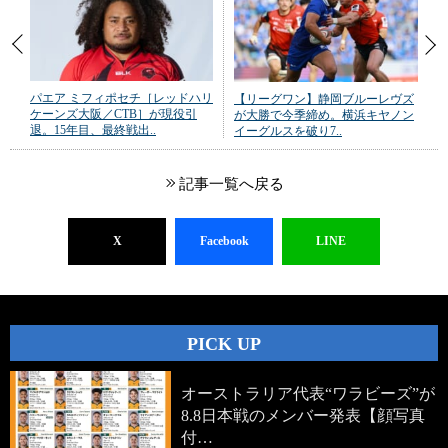
パエア ミフィポセチ［レッドハリ
【リーグワン】静岡ブルーレヴズ
ケーンズ大阪／CTB］が現役引
が大勝で今季締め。横浜キヤノン
退。15年目、最終戦出..
イーグルスを破り7..
記事一覧へ戻る
X
Facebook
LINE
PICK UP
オーストラリア代表“ワラビーズ”が
8.8日本戦のメンバー発表【顔写真
付…