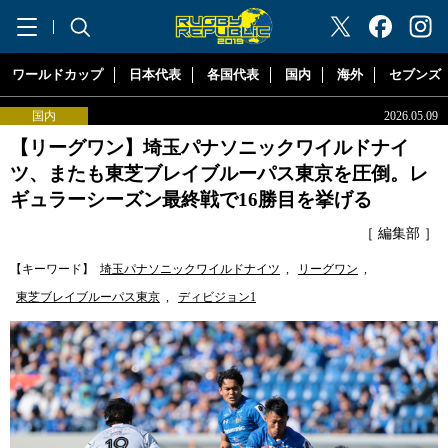
"ラグビーリパブリック"
ワールドカップ
日本代表
各国代表
国内
海外
セブンズ
国内
2026.05.09
【リーグワン】埼玉パナソニックワイルドナイ
ツ、またも東芝ブレイブルーパス東京を圧倒。レ
ギュラーシーズン最終戦で16勝目を挙げる
［ 編集部 ］
【キーワード】
埼玉パナソニックワイルドナイツ
,
リーグワン
,
東芝ブレイブルーパス東京
,
ディビジョン1