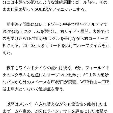
分には中盤での流れるような連続展開でゴール前へ。その
まま仕留め切ってSO山沢がフィニッシュする。
前半終了間際にはレッドゾーン中央で得たペナルティで
PGではなくスクラムを選択し、右サイドへ展開。大外でパ
スを受けたWTB竹山がタックルを受けながら右コーナーに
押さえる。26－0と大きくリードを広げてハーフタイムを迎
えた。
後半もワイルドナイツの流れは続く。6分、フィールド中
央のスクラムを起点に右オープンに仕掛け、SO山沢の絶妙
なパスから外のスペースをFB野口が突破。WTB竹山→CTB
谷山隼大とつないで追加点を奪う。
以降はメンバーを入れ替えながらも優位性を維持したま
まゲームを進め、24分にラインアウトを起点にした攻撃か