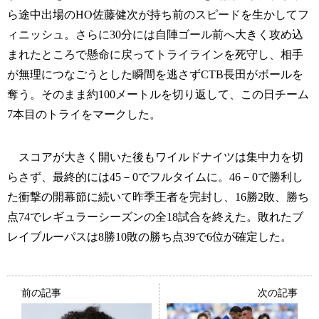
ら途中出場のHO佐藤健次が持ち前のスピードを生かしてフ
ィニッシュ。さらに30分には自陣ゴール前へ大きく攻め込
まれたところで懸命に戻ってトライラインを死守し、相手
が無理につなごうとした瞬間を逃さずCTB長田がボールを
奪う。そのまま約100メートルを切り返して、この日チーム
7本目のトライをマークした。
スコアが大きく開いた後もワイルドナイツは集中力を切
らさず、最終的には45－0でフルタイムに。46－0で勝利し
た衝撃の開幕節に続いて昨季王者を完封し、16勝2敗、勝ち
点74でレギュラーシーズンの全18試合を終えた。敗れたブ
レイブルーパスは8勝10敗の勝ち点39で6位が確定した。
前の記事
次の記事