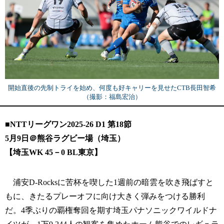
開始直後の先制トライを始め、何度も好キャリーを見せたCTB長田智希
（撮影：福島宏治）
■NTTリーグワン2025-26 D1 第18節
5月9日＠熊谷ラグビー場（埼玉）
【埼玉WK 45－0 BL東京】
浦安D-Rocksに苦杯を喫した1週前の暗雲を吹き飛ばすと
もに、きたるプレーオフに向け大きく弾みをつける勝利
だ。4季ぶりの覇権奪回を期す埼玉パナソニックワイルドナ