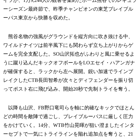
イツが、1万9,244人の観客を集めたホーム熊谷でのレギュラ
ーシーズン最終節で、昨季チャンピオンの東芝ブレイブル
ーパス東京から快勝を収めた。
熊谷名物の強風がグラウンドを縦方向に吹き抜ける中、
ワイルドナイツは前半風下にも関わらず立ち上がりからゲ
ームを完全支配した。SO山沢拓也がふわりと風に乗せるよ
うに蹴り込んだキックオフボールをLOエセイ・ハアンガナ
が確保すると、ラックから左へ展開。鋭い加速でラインブ
レイクしたCTB長田智希が次々とディフェンダーを振り切
ってポスト右に飛び込み、開始20秒で先制トライを奪う。
以降も山沢、FB野口竜司らを軸に的確なキックでほとん
どの時間を敵陣で過ごし、ブレイブルーパスに厳しく圧力
をかけていく。14分、WTB竹山晃暉が狙い澄ましたインタ
ーセプトで一気にトライラインを陥れ追加点を奪うと、21