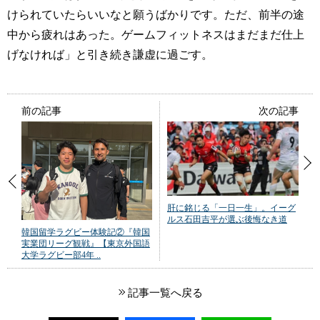
けられていたらいいなと願うばかりです。ただ、前半の途
中から疲れはあった。ゲームフィットネスはまだまだ仕上
げなければ」と引き続き謙虚に過ごす。
前の記事
次の記事
肝に銘じる「一日一生」。イーグ
ルス石田吉平が選ぶ後悔なき道
韓国留学ラグビー体験記②『韓国
実業団リーグ観戦』【東京外国語
大学ラグビー部4年 ..
記事一覧へ戻る