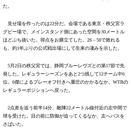
た。
見せ場を作ったのは22分だ。会場である東京・秩父宮ラ
グビー場で、メインスタンド側にあった空間を30メートル
ほどぶち抜いた。得点をお膳立てした。26－50で敗れる
も、約1年ぶりの公式戦出場にして生来の凄みを示した。
5月2日の秩父宮では、静岡ブルーレヴズとの第17節で先
発した。レギュラーシーズンをあと2つ残して12チーム中6
位。6傑によるプレーオフ行きへ重圧のかかるなか、WTBの
レギュラーポジションへ戻った。
2点差を追う前半14分、敵陣22メートル線付近の左中間で
球を受けた。目の前に防御が迫ってくるなか、左へパスを
さばいた。