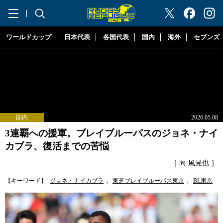
"ラグビーリパブリック"
ワールドカップ
日本代表
各国代表
国内
海外
セブンズ
国内
2026.05.08
3連覇への援軍。ブレイブルーパスのジョネ・ナイ
カブラ、復活までの苦悩
［ 向 風見也 ］
【キーワード】
ジョネ・ナイカブラ
,
東芝ブレイブルーパス東京
,
BL東京