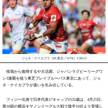
ジョネ・ナイカブラ［BL東京／WTB］©︎JRLO
怪我から復帰するや大活躍。ジャパンラグビーリーグワ
ン3連覇を狙う東芝ブレイブルーパス東京にあって、ジョ
ネ・ナイカブラが違いを生み出している。
フィジー出身で日本代表17キャップの32歳は、4月25日、
第16節の横浜キヤノンイーグルス戦で後半10分より登場し