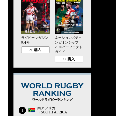
ラグビーマガジン
ネーションズチャ
9月号
ンピオンシップ
2026パーフェクト
購入
ガイド
購入
WORLD RUG
ワールドラグビーランキング
南アフリカ
1
（SOUTH AFRICA）