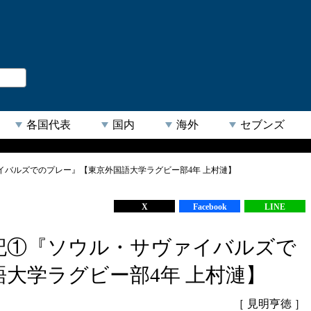
。
閉じる
各国代表
国内
海外
セブンズ
イバルズでのプレー』【東京外国語大学ラグビー部4年 上村漣】
【人気キーワード】
X
Facebook
LINE
記①『ソウル・サヴァイバルズで
大学ラグビー部4年 上村漣】
［ 見明亨徳 ］