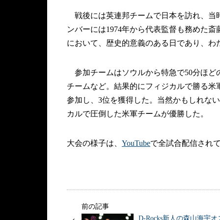
戦後には英連邦チームで日本を訪れ、当時
ンバーには1974年から代表監督も務めた
において、歴史的意義のある日であり、わ
参加チームはソウルから特急で50分ほど
チームなど。結果的にフィジカルで勝る米
参加し、3位を獲得した。当然かもしれな
カルで圧倒した米軍チームが優勝した。
大会の様子は、
YouTube
で全試合配信され
前の記事
D-Rocks新人の森山海宇