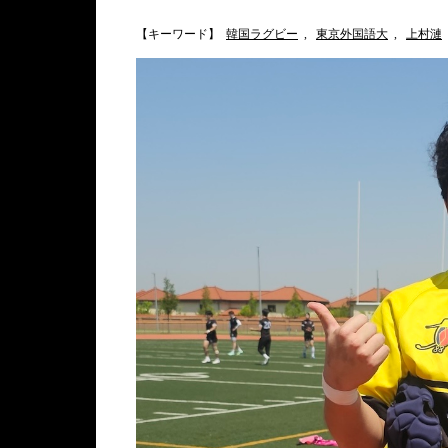
【キーワード】
韓国ラグビー
,
東京外国語大
,
上村漣