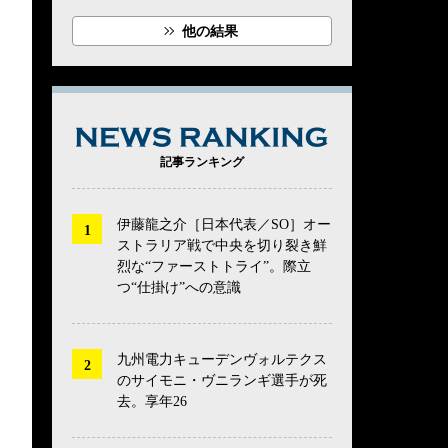
他の結果
NEWS RANK
記事ランキング
伊藤龍之介［日本代表／SO］オー
ストラリア戦で中央を切り裂き鮮
烈な“ファーストトライ”。際立
つ“仕掛け”への意識
九州電力キューデンヴォルテクス
のサイモニ・ヴニランギ選手が死
去。享年26