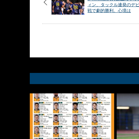
ィン、タックル連発のデ
戦で劇的勝利。心境は