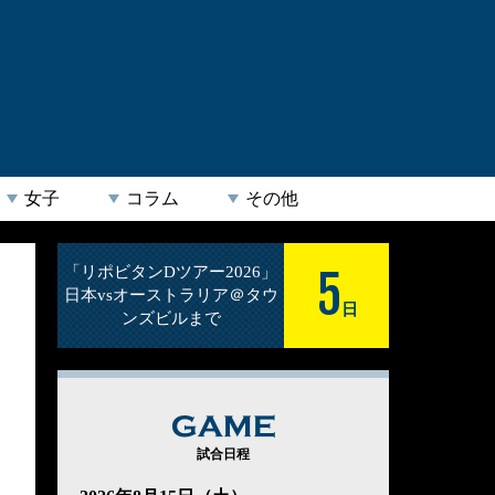
女子
コラム
その他
5
「リポビタンDツアー2026」
日本vsオーストラリア＠タウ
日
ンズビルまで
GAME
試合日程