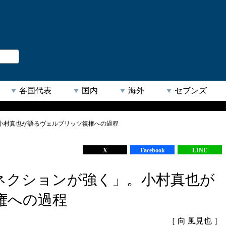
。
閉じる
各国代表
国内
海外
セブンズ
小村真也が語るヴェルブリッツ復権への過程
【人気キーワード】
X
Facebook
LINE
ネクションが強く」。小村真也が
権への過程
［ 向 風見也 ］