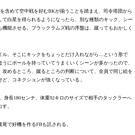
を含めて空中戦を好むBKが揃うことを踏まえ、司令塔団から
して白星を得られるようになったら、別な種類のキック、シー
も機能させる。ブラックラムズ戦の序盤は、蹴ってもおかしく
イル。そこにキックをちょっとだけ入れながら…という形で
ほうにボールを持っていてうまくいくシーンが多かったので、
、攻めるところ、蹴るところの判断について、全員で同じ絵を
けど、コネクションが強くなっている」
身長180センチ、体重92キロのサイズで相手のタックラーへ
出す。
尾で好機を作るFBも託される。