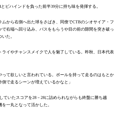
4とビハインドを負った前半39分に持ち味を発揮する。
ラムから右側へ出た球をさばき、同僚でCTBのシオサイア・フ
かで右端へ回り込み、パスをもらうや目の前の隙間を突き破っ
ついた。
ライやチャンスメイクで人を魅了している。昨秋、日本代表
やって欲しいと言われている。ボールを持って走るのはもとか
外側で走るシーンが増えているかなと」
としていたスコアを28－28に詰められながらも終盤に勝ち越
機を一丸となって活かした。