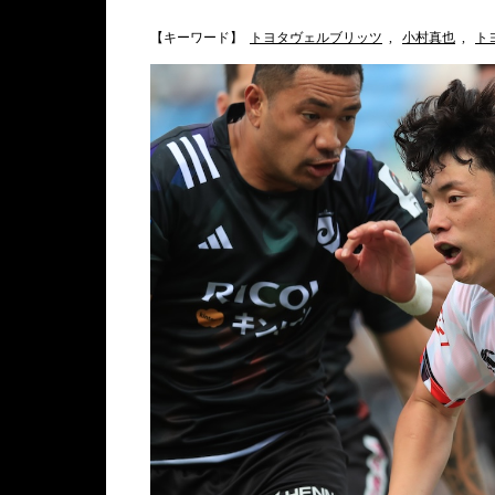
【キーワード】
トヨタヴェルブリッツ
,
小村真也
,
ト