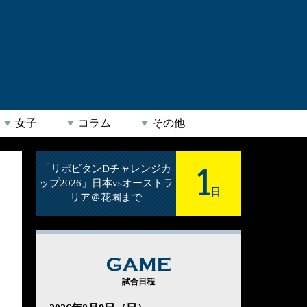
女子
コラム
その他
1
「リポビタンDチャレンジカ
ップ2026」日本vsオーストラ
日
リア＠花園まで
GAME
試合日程