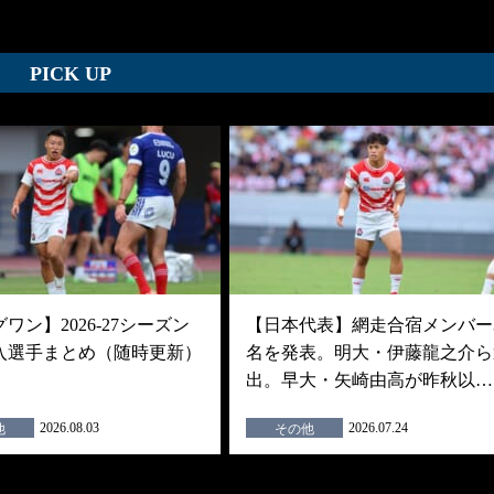
PICK UP
ワン】2026-27シーズン
【日本代表】網走合宿メンバー3
入選手まとめ（随時更新）
名を発表。明大・伊藤龍之介ら
出。早大・矢崎由高が昨秋以…
2026.08.03
2026.07.24
他
その他