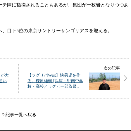
チ陣に指摘されることもあるが、集団が一枚岩となりつつあ
へ、目下5位の東京サントリーサンゴリアスを迎える。
次の記事
」が大
【ラグリパWest】快男児を作
に迷い
る。櫟原雄樹 [兵庫・甲南中学
校・高校／ラグビー部監督..
記事一覧へ戻る