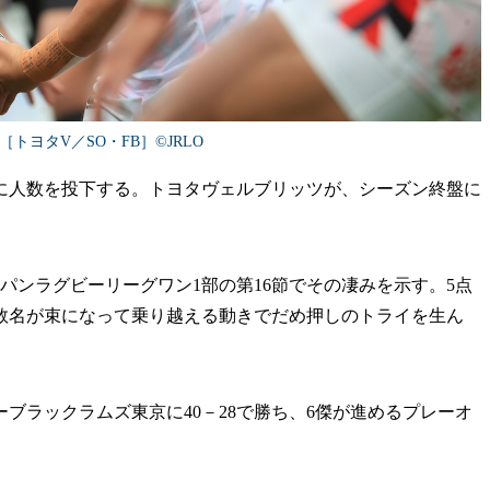
トヨタV／SO・FB］©︎JRLO
人数を投下する。トヨタヴェルブリッツが、シーズン終盤に
パンラグビーリーグワン1部の第16節でその凄みを示す。5点
複数名が束になって乗り越える動きでだめ押しのトライを生ん
ブラックラムズ東京に40－28で勝ち、6傑が進めるプレーオ