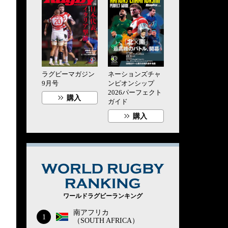
ラグビーマガジン
ネーションズチャ
9月号
ンピオンシップ
2026パーフェクト
購入
ガイド
購入
WORLD RUG
ワールドラグビーランキング
南アフリカ
1
（SOUTH AFRICA）