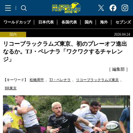
"ラグビーリパブリック"
ワールドカップ
日本代表
各国代表
国内
海外
セブンズ
国内
2026.04.24
リコーブラックラムズ東京、初のプレーオフ進出
なるか。TJ・ペレナラ「ワクワクするチャレン
ジ」
［ 編集部 ］
【キーワード】
松橋周平
,
TJ・ペレナラ
,
リコーブラックラムズ東京
,
BR東京