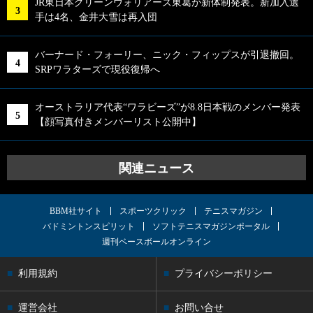
JR東日本グリーンウォリアーズ東葛が新体制発表。新加入選
手は4名、金井大雪は再入団
バーナード・フォーリー、ニック・フィップスが引退撤回。
SRPワラターズで現役復帰へ
オーストラリア代表“ワラビーズ”が8.8日本戦のメンバー発表
【顔写真付きメンバーリスト公開中】
関連ニュース
BBM社サイト
スポーツクリック
テニスマガジン
バドミントンスピリット
ソフトテニスマガジンポータル
週刊ベースボールオンライン
利用規約
プライバシーポリシー
運営会社
お問い合せ