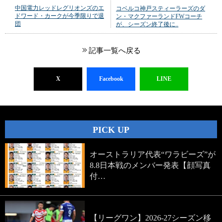
中国電力レッドレグリオンズのエ
コベルコ神戸スティーラーズのダ
ドワード・カークが今季限りで退
ン・マクファーランドFWコーチ
団
が、シーズン終了後に..
記事一覧へ戻る
X
Facebook
LINE
PICK UP
オーストラリア代表“ワラビーズ”が
8.8日本戦のメンバー発表【顔写真
付…
【リーグワン】2026-27シーズン移