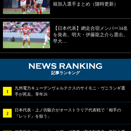
籍加入選手まとめ（随時更新）
【日本代表】網走合宿メンバー34名
を発表。明大・伊藤龍之介ら選出。
早大…
NEWS RA
記事ランキング
九州電力キューデンヴォルテクスのサイモニ・ヴニランギ選
手が死去。享年26
日本代表・上ノ坊駿介がオーストラリア代表戦で「相手の
『レッド』を狙う」