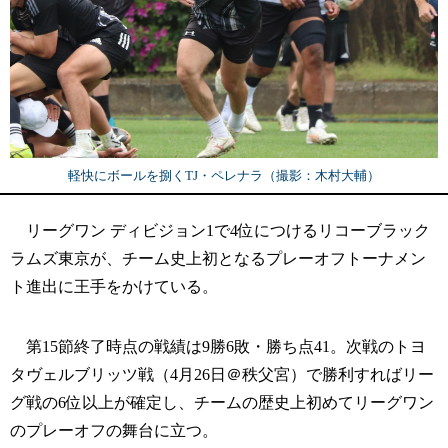
軽快にボールを捌くTJ・ペレナラ（撮影：木村大輔）
リーグワン ディビジョン1で4位につけるリコーブラック
ラムズ東京が、チーム史上初となるプレーオフトーナメン
ト進出に王手をかけている。
第15節終了時点の戦績は9勝6敗・勝ち点41。次戦のトヨ
タヴェルブリッツ戦（4月26日＠秩父宮）で勝利すればリー
グ戦の6位以上が確定し、チームの歴史上初めてリーグワン
のプレーオフの舞台に立つ。