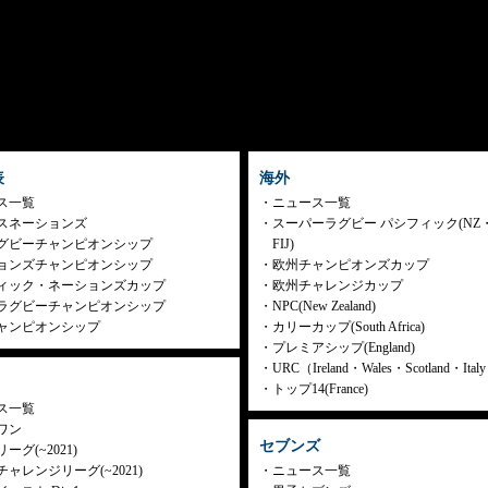
表
海外
ス一覧
ニュース一覧
スネーションズ
スーパーラグビー パシフィック(NZ
グビーチャンピオンシップ
FIJ)
ョンズチャンピオンシップ
欧州チャンピオンズカップ
ィック・ネーションズカップ
欧州チャレンジカップ
ラグビーチャンピオンシップ
NPC(New Zealand)
ャンピオンシップ
カリーカップ(South Africa)
プレミアシップ(England)
URC（Ireland・Wales・Scotland・Ita
トップ14(France)
ス一覧
ワン
セブンズ
ーグ(~2021)
ャレンジリーグ(~2021)
ニュース一覧