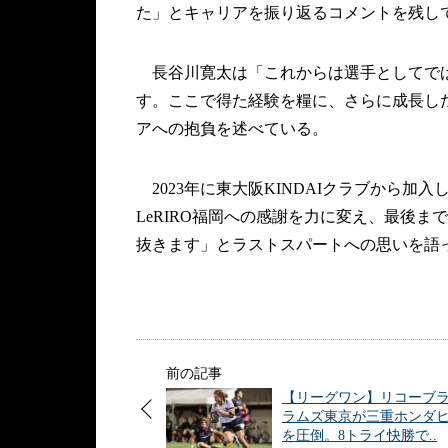
た」とキャリアを振り返るコメントを残し
長谷川寛太は「これからは選手としてでは
す。ここで得た経験を糧に、さらに成長し
アへの抱負を述べている。
2023年に東大阪KINDAIクラブから
LeRIRO福岡への感謝を力に変え、最後
抜きます」とラストスパートへの思いを語
前の記事
【リーグワン】リコーブ
ラムズ東京が三重ホンダ
を圧倒。8トライ快勝で..