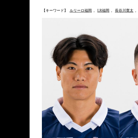
【キーワード】
ルリーロ福岡
,
LR福岡
,
長谷川寛太
,