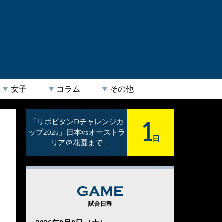
女子
コラム
その他
1
「リポビタンDチャレンジカ
ップ2026」日本vsオーストラ
日
リア＠花園まで
GAME
試合日程