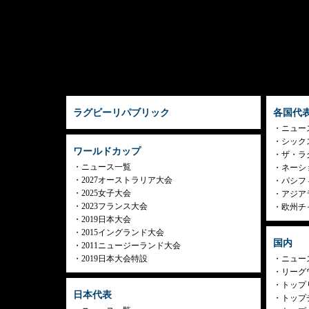
ラグビーリパブリック
各国代
ニュー
シック
ワールドカップ
ザ・ラ
ニュース一覧
ネーシ
2027オーストラリア大会
パシフ
2025女子大会
アジア
2023フランス大会
欧州チ
2019日本大会
2015イングランド大会
国内
2011ニュージーランド大会
2019日本大会特設
ニュー
リーグ
トップリ
日本代表
トップチ