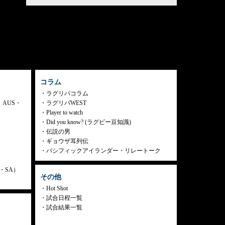
コラム
ラグリパコラム
・AUS・
ラグリパWEST
Player to watch
Did you know? (ラグビー豆知識)
伝説の男
ギョウザ耳列伝
パシフィックアイランダー・リレートーク
ly・SA）
その他
Hot Shot
試合日程一覧
試合結果一覧