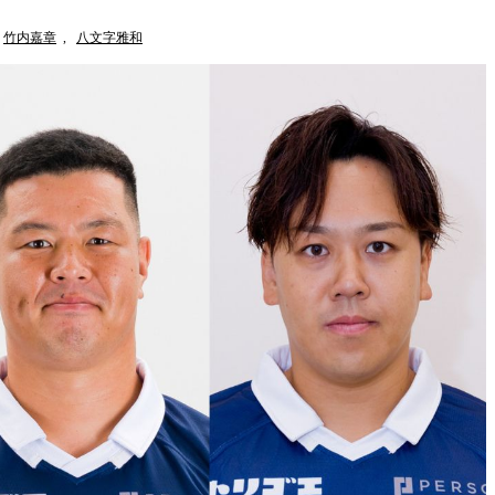
竹内嘉章
,
八文字雅和