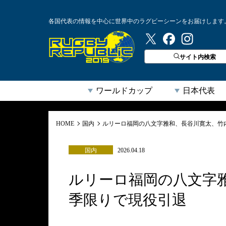
各国代表の情報を中心に世界中のラグビーシーンをお届けします
ラグビーリパブリック
サイト内検索
ワールドカップ
日本代表
HOME
国内
ルリーロ福岡の八文字雅和、長谷川寛太、竹
国内
2026.04.18
ルリーロ福岡の八文字
季限りで現役引退