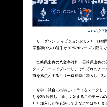
WTB八文字
リーグワン ディビジョン3のルリーロ福岡は4月
字雅和(32)の3選手が2025-26シーズン
宮崎県出身の八文字雅和、長崎県出身の長
クスブルースでプレーし、それぞれのチーム
市を拠点とするルリーロ福岡に加入し、2人
今季11試合に出場し2トライをマークし
りを2度経験し、新しく始まるこのチーム
りと加入した後も決して楽な道ではありま