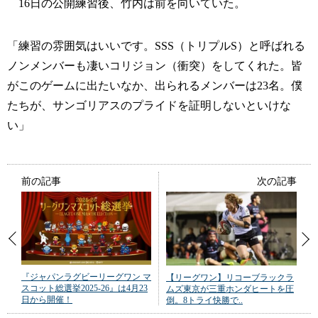
16日の公開練習後、竹内は前を向いていた。
「練習の雰囲気はいいです。SSS（トリプルS）と呼ばれる
ノンメンバーも凄いコリジョン（衝突）をしてくれた。皆
がこのゲームに出たいなか、出られるメンバーは23名。僕
たちが、サンゴリアスのプライドを証明しないといけな
い」
前の記事
次の記事
『ジャパンラグビーリーグワン マ
【リーグワン】リコーブラックラ
スコット総選挙2025-26』は4月23
ムズ東京が三重ホンダヒートを圧
日から開催！
倒。8トライ快勝で..