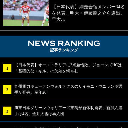
【日本代表】網走合宿メンバー34名
を発表。明大・伊藤龍之介ら選出。
早大…
NEWS RA
記事ランキング
【日本代表】オーストラリアに3点差惜敗。ジョーンズHCは
「基礎的なスキル」の欠如を悔やむ
九州電力キューデンヴォルテクスのサイモニ・ヴニランギ選
手が死去。享年26
JR東日本グリーンウォリアーズ東葛が新体制発表。新加入選
手は4名、金井大雪は再入団