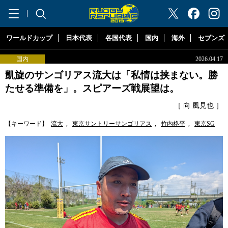
"ラグビーリパブリック"
ワールドカップ
日本代表
各国代表
国内
海外
セブンズ
国内
2026.04.17
凱旋のサンゴリアス流大は「私情は挟まない。勝
たせる準備を」。スピアーズ戦展望は。
［ 向 風見也 ］
【キーワード】
流大
,
東京サントリーサンゴリアス
,
竹内柊平
,
東京SG